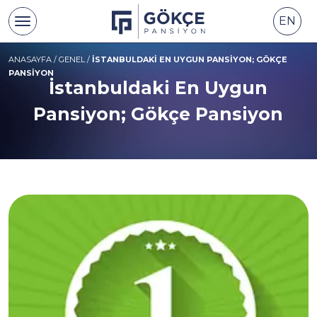
EN
ANASAYFA
/
GENEL
/
İSTANBULDAKI EN UYGUN PANSIYON; GÖKÇE
PANSIYON
İstanbuldaki En Uygun
Pansiyon; Gökçe Pansiyon