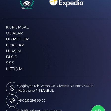
KURUMSAL
ODALAR
HIZMETLER
FIYATLAR
ULAŞIM
BLOG
S.S.S
İLETIŞIM
Çağlayan Mh. Vatan Cd. Civelek Sk. No:3 34403
Kağıthane / İSTANBUL
+90 212 296 66 60
bilgi@gokcepansiyon.com