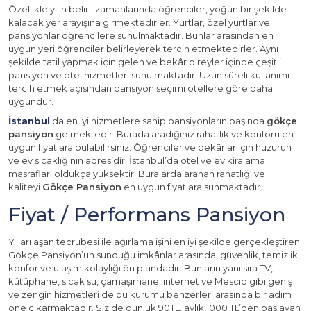
Özellikle yılın belirli zamanlarında öğrenciler, yoğun bir şekilde
kalacak yer arayışına girmektedirler. Yurtlar, özel yurtlar ve
pansiyonlar öğrencilere sunulmaktadır. Bunlar arasından en
uygun yeri öğrenciler belirleyerek tercih etmektedirler. Aynı
şekilde tatil yapmak için gelen ve bekâr bireyler içinde çeşitli
pansiyon ve otel hizmetleri sunulmaktadır. Uzun süreli kullanımı
tercih etmek açısından pansiyon seçimi otellere göre daha
uygundur.
İstanbul
‘da en iyi hizmetlere sahip pansiyonların başında
gökçe
pansiyon
gelmektedir. Burada aradığınız rahatlık ve konforu en
uygun fiyatlara bulabilirsiniz. Öğrenciler ve bekârlar için huzurun
ve ev sıcaklığının adresidir. İstanbul’da otel ve ev kiralama
masrafları oldukça yüksektir. Buralarda aranan rahatlığı ve
kaliteyi
Gökçe Pansiyon
en uygun fiyatlara sunmaktadır.
Fiyat / Performans Pansiyon
Yılları aşan tecrübesi ile ağırlama işini en iyi şekilde gerçekleştiren
Gökçe Pansiyon’un sunduğu imkânlar arasında, güvenlik, temizlik,
konfor ve ulaşım kolaylığı ön plandadır. Bunların yanı sıra TV,
kütüphane, sıcak su, çamaşırhane, internet ve Mescid gibi geniş
ve zengin hizmetleri de bu kurumu benzerleri arasında bir adım
öne çıkarmaktadır. Siz de günlük 90TL, aylık 1000 TL’den başlayan