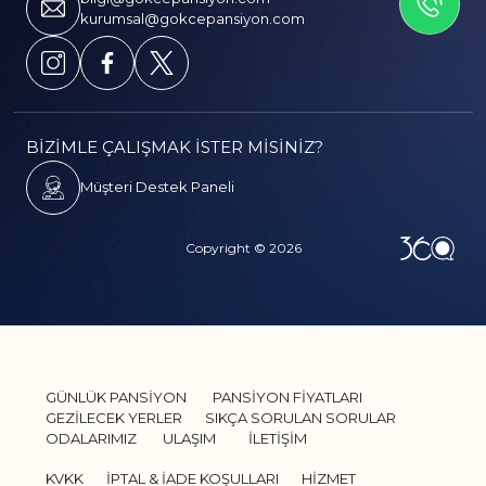
İLETİSİME GEÇİN
kurumsal@gokcepansiyon.com
BİZİMLE ÇALIŞMAK İSTER MİSİNİZ?
Müşteri Destek Paneli
Copyright © 2026
GÜNLÜK PANSİYON
PANSİYON FİYATLARI
GEZİLECEK YERLER
SIKÇA SORULAN SORULAR
ODALARIMIZ
ULAŞIM
İLETİŞİM
KVKK
İPTAL & İADE KOŞULLARI
HİZMET