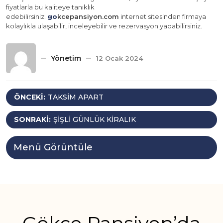
fiyatlarla bu kaliteye tanıklık
edebilirsiniz.
go
kcepansiyon.com
internet sitesinden firmaya
kolaylıkla ulaşabilir, inceleyebilir ve rezervasyon yapabilirsiniz.
Yönetim
12 Ocak 2024
Yazı
ÖNCEKI:
TAKSIM APART
gezinmesi
SONRAKI:
ŞIŞLI GÜNLÜK KIRALIK
Menü Görüntüle