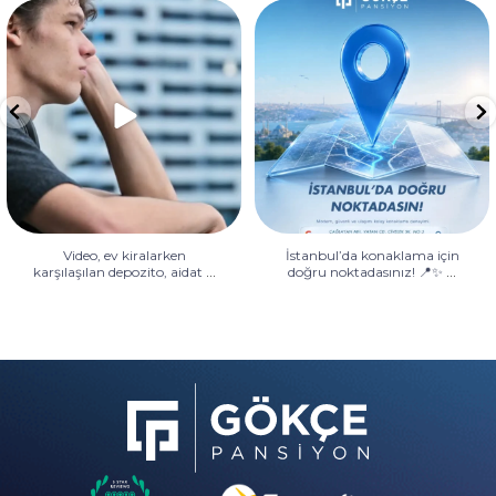
Video, ev kiralarken karşılaşılan
İstanbul’da konaklama için
depozito, aidat
...
doğru noktadasınız! 📍✨
...
Video, ev kiralarken
İstanbul’da konaklama için
...
...
karşılaşılan depozito, aidat
doğru noktadasınız! 📍✨