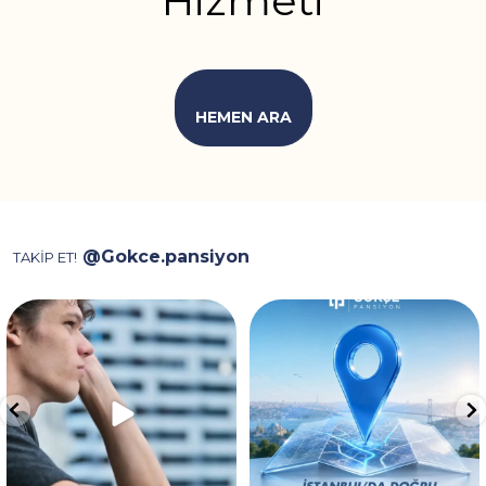
Hizmeti
HEMEN ARA
@Gokce.pansiyon
TAKİP ET!
Video, ev kiralarken karşılaşılan
İstanbul’da konaklama için
depozito, aidat
...
doğru noktadasınız! 📍✨
...