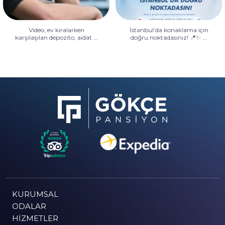
Video, ev kiralarken
İstanbul’da konaklama için
...
...
karşılaşılan depozito, aidat
doğru noktadasınız! 📍✨
KURUMSAL
ODALAR
HIZMETLER