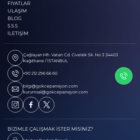
FIYATLAR
ULAŞIM
BLOG
S.S.S
İLETIŞIM
Çağlayan Mh. Vatan Cd. Civelek Sk. No:3 34403
Kağıthane / İSTANBUL
İLETİSİME GEÇİN
+90 212 296 66 60
bilgi@gokcepansiyon.com
kurumsal@gokcepansiyon.com
BİZİMLE ÇALIŞMAK İSTER MİSİNİZ?