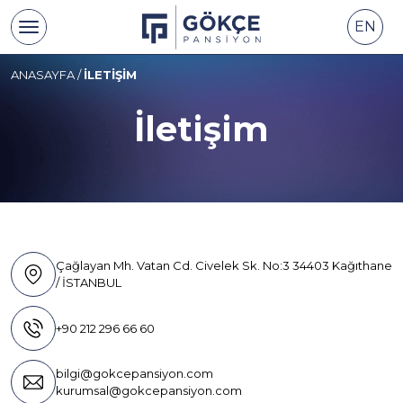
EN
ANASAYFA
/
İLETIŞIM
İletişim
Çağlayan Mh. Vatan Cd. Civelek Sk. No:3 34403 Kağıthane
/ İSTANBUL
+90 212 296 66 60
bilgi@gokcepansiyon.com
kurumsal@gokcepansiyon.com