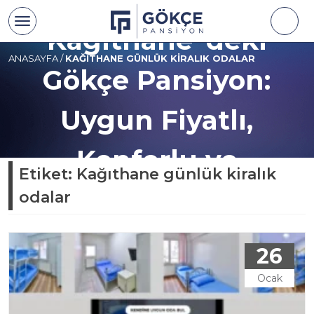
İstanbul
Kağıthane ’deki
ANASAYFA
/
KAĞITHANE GÜNLÜK KIRALIK ODALAR
Gökçe Pansiyon:
Uygun Fiyatlı,
Konforlu ve
Etiket:
Kağıthane günlük kiralık
Hijyenik Otel
odalar
26
Ocak