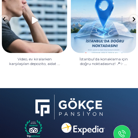
depozito, aidat
...
doğru noktadasınız! 📍✨
...
Video, ev kiralarken
İstanbul’da konaklama için
...
...
karşılaşılan depozito, aidat
doğru noktadasınız! 📍✨
İLETİSİME GEÇİN