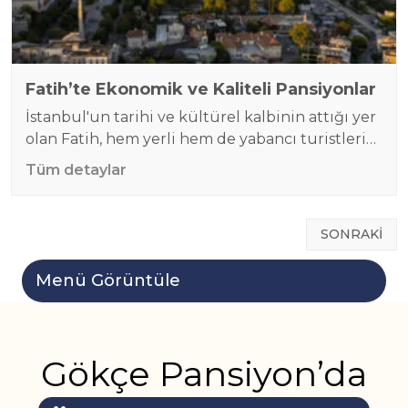
Fatih’te Ekonomik ve Kaliteli Pansiyonlar
İstanbul'un tarihi ve kültürel kalbinin attığı yer
olan Fatih, hem yerli hem de yabancı turistlerin
vazgeçilmez noktalarından biridir. Bu bölge,
Tüm detaylar
sadece tarihi zenginlikleriyle değil, aynı
zamanda sunduğu sosyal imkanlar ve ulaşım
imkanlarıyla da öne çıkmaktadır. Bu bağlamda
Yazı
SONRAKİ
Fatih bölgesini ziyaret etmek için İstanbul’a
gezinmesi
geldiğinizde, çevreye yakın bir pansiyonda
Menü Görüntüle
konaklamanız sizin için avantajlı olacaktır.
Kağıthane gibi…
Gökçe Pansiyon’da