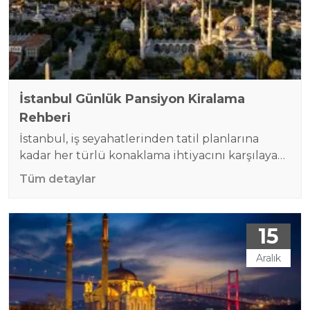
dolabı…
İstanbul Günlük Pansiyon Kiralama
Rehberi
İstanbul, iş seyahatlerinden tatil planlarına
kadar her türlü konaklama ihtiyacını karşılayan
zengin seçeneklere sahip bir şehirdir. Ancak
Tüm detaylar
kısa süreli konaklamalar için otel maliyetlerini
yüksek bulanlar, günlük pansiyon seçeneklerini
değerlendirmeyi tercih ediyor. Günlük
15
pansiyonlar, hem ekonomik olması hem de
konfor sunması açısından son yıllarda popüler
Aralık
hale geldi. İstanbul’un farklı bölgelerinde
bulunan bu pansiyonlar, özellikle iş
seyahatinde…