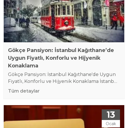
konforlu bir…
Gökçe Pansiyon: İstanbul Kağıthane’de
Uygun Fiyatlı, Konforlu ve Hijyenik
Konaklama
Gökçe Pansiyon: İstanbul Kağıthane'de Uygun
Fiyatlı, Konforlu ve Hijyenik Konaklama İstanbul,
hem iş hem de turizm açısından önemli bir
Tüm detaylar
şehir. Ancak, bu büyük metropolde konaklama
seçeneklerinin sayısı oldukça fazla ve çoğu
yüksek fiyatlarla karşımıza çıkıyor. Gökçe
13
Pansiyon, İstanbul Kağıthane'de uygun
fiyatlarla, konforlu ve hijyenik bir konaklama
Ocak