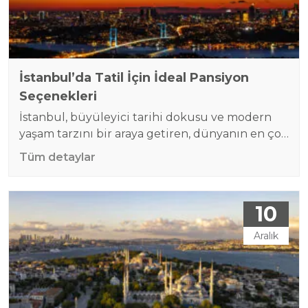
İstanbul’da Tatil İçin İdeal Pansiyon
Seçenekleri
İstanbul, büyüleyici tarihi dokusu ve modern
yaşam tarzını bir araya getiren, dünyanın en çok
ziyaret edilen şehirlerinden biridir. Bu
Tüm detaylar
metropolde tatil planı yaparken, konaklama
tercihleriniz hem tatilinizin konforunu hem de
bütçenizi doğrudan etkiler. İstanbul günlük
10
apart hizmeti sunan pansiyonlar, kısa süreli veya
uzun süreli konaklama ihtiyaçlarınıza göre size
Aralık
özel çözümler sunar. Özellikle Gökçe Pansiyon
gibi…