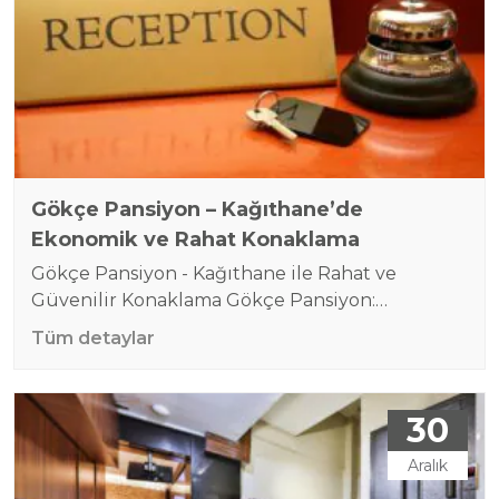
deneyimi sunarak bu sorunu çözmek için ideal
bir tercihtir.…
Gökçe Pansiyon – Kağıthane’de
Ekonomik ve Rahat Konaklama
Gökçe Pansiyon - Kağıthane ile Rahat ve
Güvenilir Konaklama Gökçe Pansiyon:
Kağıthane’nin En Uygun Fiyatlı Pansiyonu -
Tüm detaylar
Temiz ve Konforlu Konaklama İstanbul’un
hareketli kalbi Kağıthane’nin En İyi Ekonomik
Pansiyonu Gökçe Pansiyon, hem iş hem de tatil
30
amaçlı ziyaretçiler için mükemmel bir
konaklama seçeneği sunuyor. Konforlu, temiz
Aralık
ve bütçe dostu odalarıyla misafirlerine ev