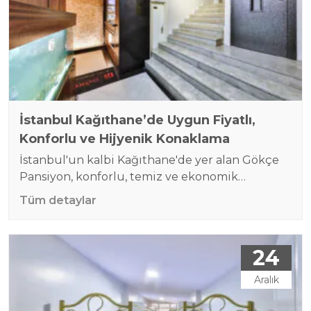
sıcaklığında bir ortam…
İstanbul Kağıthane’de Uygun Fiyatlı,
Konforlu ve Hijyenik Konaklama
İstanbul'un kalbi Kağıthane'de yer alan Gökçe
Pansiyon, konforlu, temiz ve ekonomik
konaklama seçenekleriyle misafirlerine ev
Tüm detaylar
sıcaklığında bir deneyim sunuyor. İster iş
seyahati, ister tatil amacıyla gelmiş olun, rahat
ve güvenilir ortamında keyifli bir konaklama sizi
24
bekliyor. Neden Gökçe Pansiyon? Odalarımız
Tek Kişilik Odalar: Yalnızca erkek misafirlere
Aralık
yönelik özel olarak tasarlanmış bu odalar,
ortopedik yatak, çalışma…