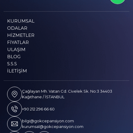
KURUMSAL
ODALAR
HIZMETLER
FIYATLAR
ULAŞIM
BLOG
S.S.S
İLETIŞIM
Çağlayan Mh. Vatan Cd. Civelek Sk. No:3 34403
Kağıthane / İSTANBUL
+90 212 296 66 60
bilgi@gokcepansiyon.com
kurumsal@gokcepansiyon.com