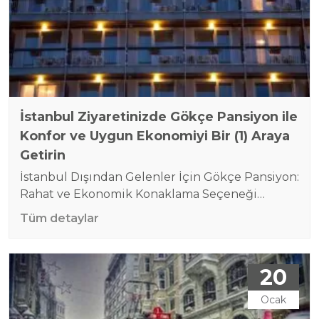
İstanbul Ziyaretinizde Gökçe Pansiyon ile
Konfor ve Uygun Ekonomiyi Bir (1) Araya
Getirin
İstanbul Dışından Gelenler İçin Gökçe Pansiyon:
Rahat ve Ekonomik Konaklama Seçeneği
Türkiye’nin en büyük ve en kalabalık şehri olan
Tüm detaylar
İstanbul, tarihi, kültürel ve turistik
zenginlikleriyle dünyaca ünlü bir cazibe
merkezidir. Ancak bu büyük şehir, misafirler
20
için konaklama planlaması yaparken karmaşık
ve maliyetli olabilir. Bu noktada, İstanbul
Ocak
dışından gelenler için hem ekonomik hem de