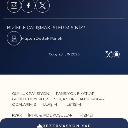
BİZİMLE ÇALIŞMAK İSTER MİSİNİZ?
Müşteri Destek Paneli
Copyright © 2026
GÜNLÜK PANSİYON
PANSİYON FİYATLARI
GEZİLECEK YERLER
SIKÇA SORULAN SORULAR
ODALARIMIZ
ULAŞIM
İLETİŞİM
KVKK
İPTAL & İADE KOŞULLARI
HİZMET
SÖZLEŞMESİ
GİZLİLİK VE GÜVENLİK
REZERVASYON YAP