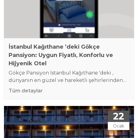
İstanbul Kağıthane ’deki Gökçe
Pansiyon: Uygun Fiyatlı, Konforlu ve
Hijyenik Otel
Gökçe Pansiyon İstanbul Kağıthane 'deki ,
dünyanın en güzel ve hareketli şehirlerinden
biri olarak, milyonlarca ziyaretçiyi kendine
Tüm detaylar
çekiyor. Şehirdeki tarihi dokular, kültürel miras
ve eğlence hayatı, her yıl hem yerli hem de
yabancı turistlerin ilgisini çekiyor. Ancak,
22
İstanbul’da konaklama doğru yer seçilmediği
takdirde oldukça pahalı bir deneyim olabilir.
Ocak
İşte bu noktada, Gökçe Pansiyon ekonomik ve…