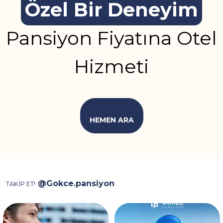
Özel Bir Deneyim
Pansiyon Fiyatına Otel
Hizmeti
HEMEN ARA
@Gokce.pansiyon
TAKİP ET!
Video, ev kiralarken karşılaşılan
İstanbul’da konaklama için