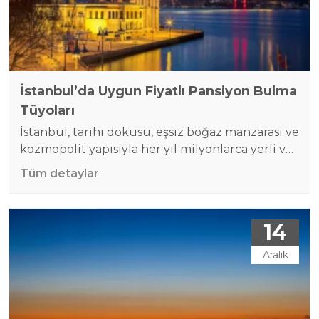
İstanbul’da Uygun Fiyatlı Pansiyon Bulma
Tüyoları
İstanbul, tarihi dokusu, eşsiz boğaz manzarası ve
kozmopolit yapısıyla her yıl milyonlarca yerli ve
yabancı turisti ağırlıyor. Bu büyüleyici şehirde
Tüm detaylar
keyifli bir tatil yaparken bütçenizi korumak
istiyorsanız, uygun fiyatlı pansiyonlar harika bir
çözüm olabilir. İstanbul’un pek çok bölgesinde,
14
ekonomik bir konaklama sunarken aynı
zamanda konforu da ihmal etmeyen
Aralık
pansiyonlar bulabilirsiniz. Ancak doğru seçimi
yapmak için…