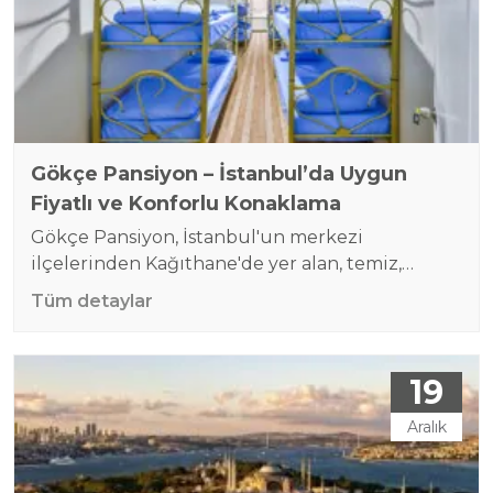
Gökçe Pansiyon – İstanbul’da Uygun
Fiyatlı ve Konforlu Konaklama
Gökçe Pansiyon, İstanbul'un merkezi
ilçelerinden Kağıthane'de yer alan, temiz,
güvenilir ve uygun fiyatlı konaklama
Tüm detaylar
seçenekleri sunan bir pansiyondur. Ailelerin, iş
insanlarının ve gezginlerin ihtiyaçlarına göre
tasarlanmış bu tesis, konfor ve ekonomi
19
arasındaki dengeyi sunar. Odalar ve Hizmetler:
Tek Kişilik Odalar:Tek kişilik odalar yalnızca
Aralık
erkek misafirlere özel olarak sunulmaktadır.
Odalar ortopedik yatak, çalışma masası, elbise