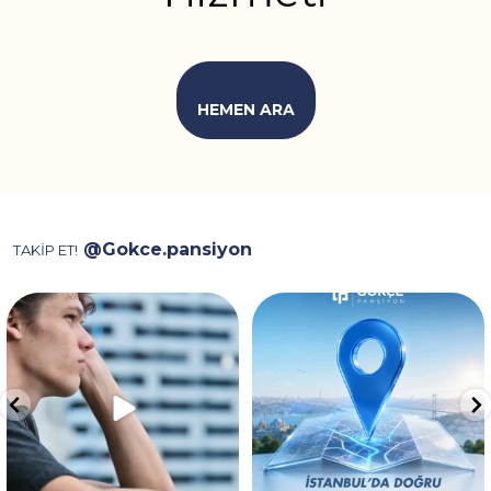
HEMEN ARA
@Gokce.pansiyon
TAKİP ET!
Video, ev kiralarken karşılaşılan
İstanbul’da konaklama için
depozito, aidat
...
doğru noktadasınız! 📍✨
...