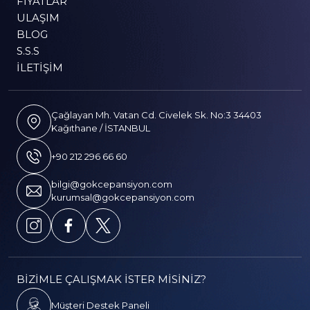
FIYATLAR
ULAŞIM
BLOG
S.S.S
İLETIŞIM
Çağlayan Mh. Vatan Cd. Civelek Sk. No:3 34403
Kağıthane / İSTANBUL
+90 212 296 66 60
bilgi@gokcepansiyon.com
kurumsal@gokcepansiyon.com
BİZİMLE ÇALIŞMAK İSTER MİSİNİZ?
Müşteri Destek Paneli