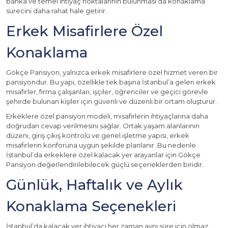
banka ve temel ihtiyaç noktalarının bulunması da konaklama
sürecini daha rahat hale getirir.
Erkek Misafirlere Özel
Konaklama
Gökçe Pansiyon, yalnızca erkek misafirlere özel hizmet veren bir
pansiyondur. Bu yapı, özellikle tek başına İstanbul’a gelen erkek
misafirler, firma çalışanları, işçiler, öğrenciler ve geçici görevle
şehirde bulunan kişiler için güvenli ve düzenli bir ortam oluşturur.
Erkeklere özel pansiyon modeli, misafirlerin ihtiyaçlarına daha
doğrudan cevap verilmesini sağlar. Ortak yaşam alanlarının
düzeni, giriş çıkış kontrolü ve genel işletme yapısı, erkek
misafirlerin konforuna uygun şekilde planlanır. Bu nedenle
İstanbul’da erkeklere özel kalacak yer arayanlar için Gökçe
Pansiyon değerlendirilebilecek güçlü seçeneklerden biridir.
Günlük, Haftalık ve Aylık
Konaklama Seçenekleri
İstanbul’da kalacak yer ihtiyacı her zaman aynı süre için olmaz.