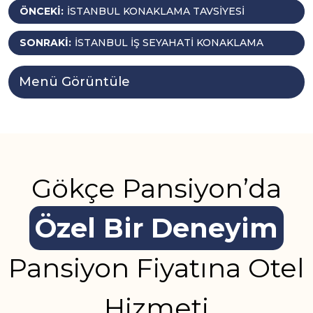
Yazı
ÖNCEKI:
İSTANBUL KONAKLAMA TAVSIYESI
gezinmesi
SONRAKI:
İSTANBUL İŞ SEYAHATI KONAKLAMA
Menü Görüntüle
Gökçe Pansiyon’da
Özel Bir Deneyim
Pansiyon Fiyatına Otel
Hizmeti