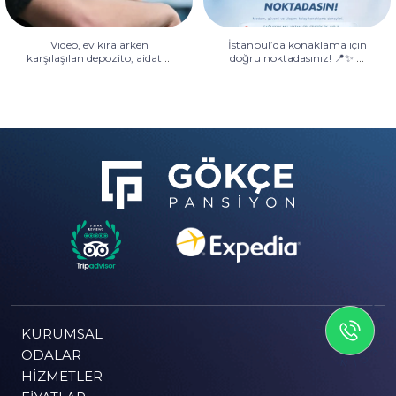
Video, ev kiralarken
İstanbul’da konaklama için
...
...
karşılaşılan depozito, aidat
doğru noktadasınız! 📍✨
İLETİSİME GEÇİN
KURUMSAL
ODALAR
HIZMETLER