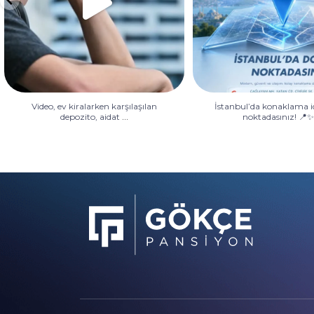
Video, ev kiralarken karşılaşılan
İstanbul’da konaklama i
...
depozito, aidat
noktadasınız! 📍