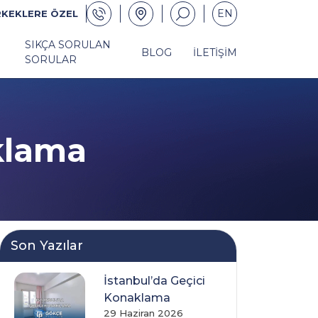
EN
RKEKLERE ÖZEL
SIKÇA SORULAN
BLOG
İLETIŞIM
SORULAR
klama
Son Yazılar
İstanbul’da Geçici
Konaklama
29 Haziran 2026