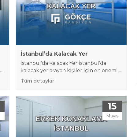
süreci nedeniyle İstanbul’da haftalarca
ya da aylarca…
İstanbul’da Kalacak Yer
İstanbul’da Kalacak Yer İstanbul’da
in
kalacak yer arayan kişiler için en önemli
konu; güvenli, temiz, merkezi konumda
Tüm detaylar
ni
bulunan ve bütçeyi zorlamayan bir
konaklama seçeneği bulmaktır. İstanbul,
hem iş hem eğitim hem sağlık hem de
15
kısa süreli ziyaretler için Türkiye’nin en
z
yoğun şehirlerinden biridir. Bu nedenle
Mayıs
şehre gelen birçok kişi, otel fiyatlarıyla
karşılaştığında daha ekonomik ve
pratik…