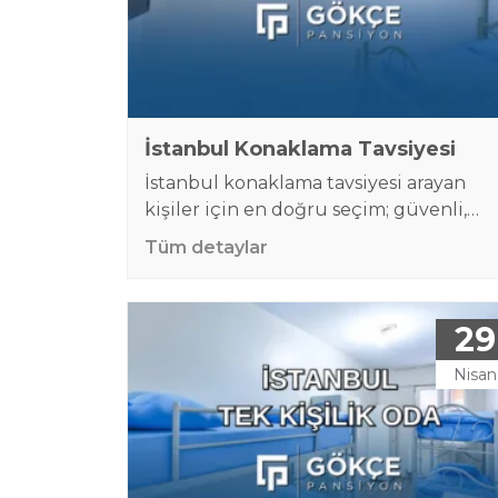
düşünüldüğünde, pansiyon…
İstanbul Konaklama Tavsiyesi
İstanbul konaklama tavsiyesi arayan
kişiler için en doğru seçim; güvenli,
temiz, merkezi konumda bulunan ve
Tüm detaylar
bütçeyi zorlamayan bir konaklama alan
tercih etmektir. İstanbul gibi büyük ve
hareketli bir şehirde kalacak yer seçimi
29
sadece fiyatla ilgili değildir. Ulaşım
kolaylığı, çevre güvenliği, temizlik
Nisan
standartları, konaklama süresi ve
işletmenin sunduğu hizmetler de kara
sürecinde büyük önem taşır. Bu…