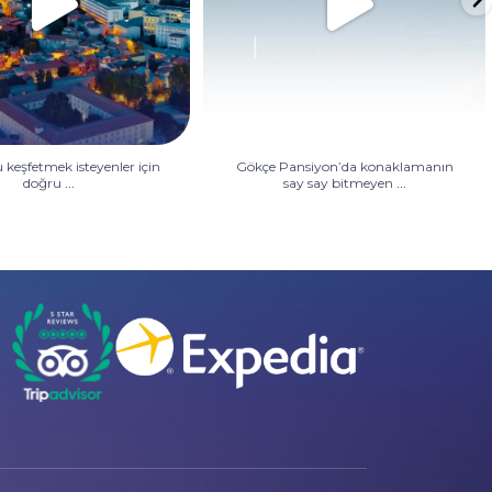
 keşfetmek isteyenler için
Gökçe Pansiyon’da konaklamanın
...
...
doğru
say say bitmeyen