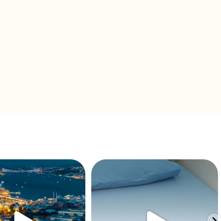
 keşfetmek isteyenler için
Gökçe Pansiyon’da konaklamanın say
doğru
...
say bitmeyen
...