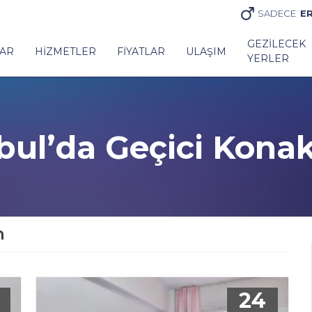
SADECE
E
GEZILECEK
AR
HIZMETLER
FIYATLAR
ULAŞIM
YERLER
nbul’da Geçici Kona
n
24