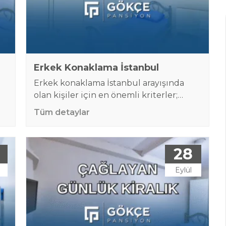
Erkek Konaklama İstanbul
Erkek konaklama İstanbul arayışında
olan kişiler için en önemli kriterler;
güvenlik, temizlik, uygun fiyat, merkezi
Tüm detaylar
ı
konum ve esnek konaklama
seçenekleridir. İstanbul gibi büyük,
,
yoğun ve hareketli bir şehirde kalacak
28
yer bulmak her zaman kolay olmayabilir.
Özellikle şehir dışından gelen erkek
Eylül
çalışanlar, öğrenciler, işçiler, stajyerler ya
r
da kısa süreli ziyaretçiler için hem
bütçeye uygun hem de…