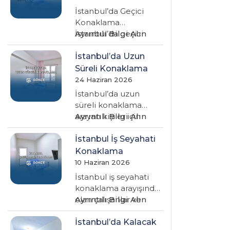
İstanbul’da Geçici
Konaklama
:
İstanbul’da geçici
Ayrıntılı Bilgi Alın
İstanbul’da
konaklama arayan
Geçici
kişiler için en önemli
İstanbul’da Uzun
Konaklama
ihtiyaç; merkezi,
Süreli Konaklama
güvenli, temiz…
24 Haziran 2026
İstanbul’da uzun
süreli konaklama
:
arayan kişiler için
Ayrıntılı Bilgi Alın
İstanbul’da
doğru adresi bulmak,
Uzun
yalnızca uygun fiyatlı
İstanbul İş Seyahati
Süreli
bir oda…
Konaklama
Konaklama
10 Haziran 2026
İstanbul iş seyahati
konaklama arayışında
:
olan çalışanlar ve
Ayrıntılı Bilgi Alın
İstanbul
firmalar için doğru
İş
konaklama yerini
İstanbul’da Kalacak