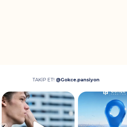
TAKİP ET!
@Gokce.pansiyon
Video, ev kiralarken karşılaşılan
İstanbul’da konaklama 
depozito, aidat
...
noktadasınız! 