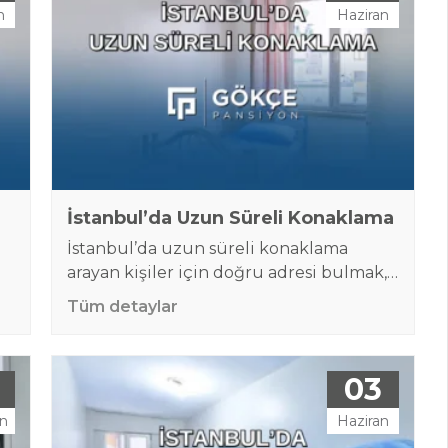
n
Haziran
İstanbul’da Uzun Süreli Konaklama
İstanbul’da uzun süreli konaklama
arayan kişiler için doğru adresi bulmak,
yalnızca uygun fiyatlı bir oda seçmekten
Tüm detaylar
daha fazlasını gerektirir. Uzun süre
m,
şehirde kalacak bir kişinin güvenli,
ev
düzenli, ulaşımı kolay ve günlük
03
yaşamını pratik hale getiren bir yerde
konaklaması önemlidir. İş, eğitim, proje,
an
Haziran
ek
staj, geçici görevlendirme veya ev arama