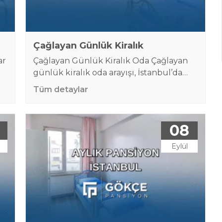
Çağlayan Günlük Kiralık
ar
Çağlayan Günlük Kiralık Oda Çağlayan
günlük kiralık oda arayışı, İstanbul’da
kısa süreli konaklama yapmak isteyen
Tüm detaylar
birçok kişi için önemli bir ihtiyaçtır.
İstanbul’un yoğun iş hayatı, eğitim
m
kurumları ve turistik bölgeleri, her gün
08
binlerce kişiyi bu şehre çeker. Ancak
otellerin yüksek maliyetleri ve ev
Eylül
kiralamanın zahmetli süreci, daha pratik
çözümleri gündeme getirir. Bu noktada
günlük kiralık…