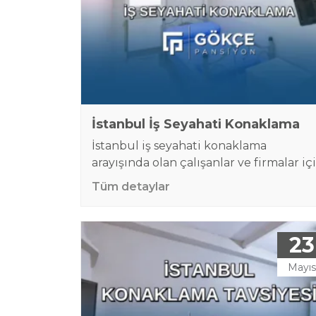
olması veya ev kiralamanın…
İstanbul İş Seyahati Konaklama
İstanbul iş seyahati konaklama
arayışında olan çalışanlar ve firmalar iç
doğru konaklama yerini seçmek,
Tüm detaylar
seyahatin verimli ve sorunsuz geçmesi
doğrudan etkiler. İş toplantısı, proje
çalışması, saha görevi, eğitim, fuar veya
23
geçici görevlendirme nedeniyle
İstanbul’a gelen kişilerin güvenli, temi
Mayıs
ve ulaşımı kolay bir yerde kalması
gerekir. Otellerin yüksek maliyetleri ve
kiralık dairelerin uzun işlemleri