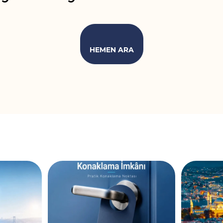
HEMEN ARA
için doğru
Gökçe Pansiyon’da konaklama
İstanbul’u
✨
...
süreciniz hızlı,
...