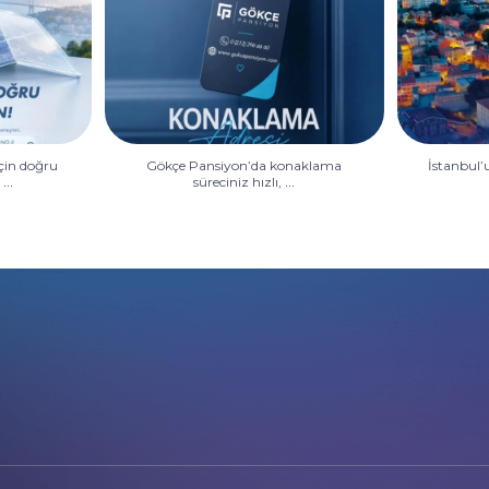
çin doğru
Gökçe Pansiyon’da konaklama
İstanbul’u
...
...
✨
süreciniz hızlı,