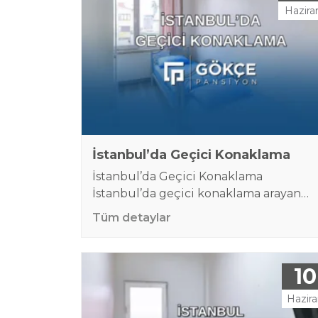
Hazira
İstanbul’da Geçici Konaklama
İstanbul’da Geçici Konaklama
İstanbul’da geçici konaklama arayan
kişiler için en önemli ihtiyaç; merkezi,
Tüm detaylar
güvenli, temiz ve bütçeye uygun bir
yerde kalabilmektir. İstanbul’a iş, eğiti
staj, proje, sınav, sağlık randevusu veya 
10
arama süreci için gelen birçok kişi, kısa
ya da orta vadede kalacak yer ihtiyacı
Hazir
yaşar. Bu süreçte otel fiyatlarının yüks