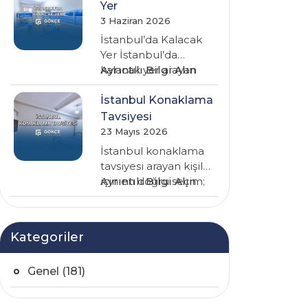
Seyahati
seçmek, seyahatin…
Yer
Konaklama
3 Haziran 2026
İstanbul’da Kalacak
Yer İstanbul’da
:
kalacak yer arayan
Ayrıntılı Bilgi Alın
İstanbul’da
kişiler için en önemli
Kalacak
konu; güvenli, temiz,
İstanbul Konaklama
Yer
merkezi…
Tavsiyesi
23 Mayıs 2026
İstanbul konaklama
tavsiyesi arayan kişiler
:
için en doğru seçim;
Ayrıntılı Bilgi Alın
İstanbul
güvenli, temiz,
Konaklama
merkezi konumda
Tavsiyesi
bulunan ve…
Kategoriler
Genel
(181)