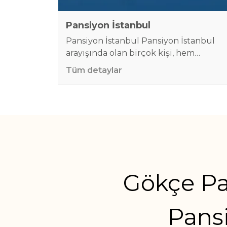
Pansiyon İstanbul
Pansiyon İstanbul Pansiyon İstanbul
arayışında olan birçok kişi, hem
bütçesine uygun hem de güvenli
Tüm detaylar
konaklama çözümleri bulmak ister.
Büyük ve kalabalık bir şehir olan
İstanbul, iş için gelenlerden öğrenciler
Yazı
kısa süreli ziyaretçilerden firmaların
gezinmesi
çalışanlarına kadar birçok misafire ev
sahipliği yapar. Otellere kıyasla daha
uygun fiyatlı olan pansiyonlar, özellikle
erkek misafirlere özel hizmet sunan
Gökçe Pa
işletmeler sayesinde…
Pansi