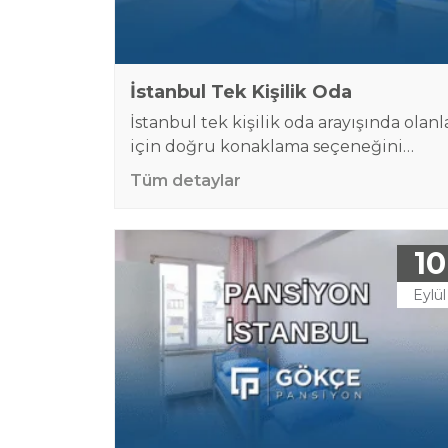
İstanbul Tek Kişilik Oda
İstanbul tek kişilik oda arayışında olanl
için doğru konaklama seçeneğini
bulmak, hem bütçe hem de konfor
Tüm detaylar
açısından oldukça önemlidir. Özellikle
büyük şehirlerde kısa veya uzun süreli
kalacak bireyler, hem uygun fiyatlı he
10
de güvenli bir ortam arar. Bu noktada
pansiyonlar, özellikle de erkek
Eylül
misafirlere özel hizmet veren
seçenekler, pratik ve ekonomik
çözümler sunar. Çağlayan’da yer…