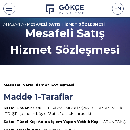
EN
ANASAYFA
/
MESAFELI SATIŞ HIZMET SÖZLEŞMESI
Mesafeli Satış
Hizmet Sözleşmesi
Mesafeli Satış Hizmet Sözleşmesi
Madde 1-Taraflar
Satıcı Unvanı:
GÖKCE TURİZM EMLAK İNŞAAT GIDA SAN. VE TİC.
LTD. ŞTİ. (bundan böyle "Satıcı" olarak anılacaktır.)
Satıcı Tüzel Kişi Adına İşlem Yapan Yetkili Kişi:
HARUN TAKIŞ
Satıcı Mersis No:
0399089232200001