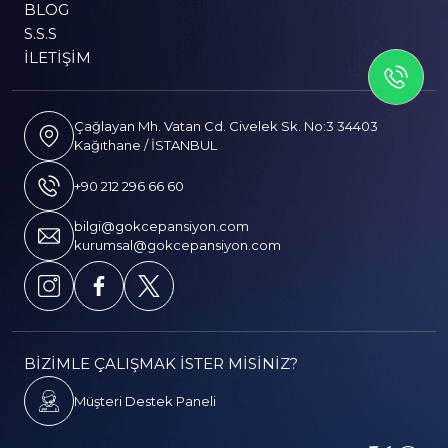
BLOG
S.S.S
İLETİSİME GEÇİN
İLETIŞIM
Çağlayan Mh. Vatan Cd. Civelek Sk. No:3 34403
Kağıthane / İSTANBUL
+90 212 296 66 60
bilgi@gokcepansiyon.com
kurumsal@gokcepansiyon.com
BİZİMLE ÇALIŞMAK İSTER MİSİNİZ?
Müşteri Destek Paneli