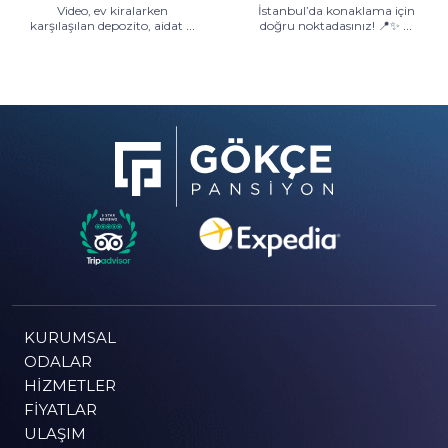
Video, ev kiralarken
İstanbul’da konaklama için
...
...
karşılaşılan depozito, aidat
doğru noktadasınız! 📍✨
KURUMSAL
ODALAR
HIZMETLER
FIYATLAR
ULAŞIM