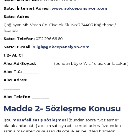
Satıcı İnternet Adresi:
www.gokcepansiyon.com
Satıcı Adres:
Çağlayan Mh. Vatan Cd. Civelek Sk. No:3 34403 Kağıthane /
İstanbul
Satıcı Telefon:
0212 296 66 60
Satıcı E-mail:
bilgi@gokcepansiyon.com
1.2- ALICI
Alıcı Ad-Soyad:
________ (bundan böyle "Alıcı" olarak anılacaktır.)
Alıcı T.C:
________
Alıcı Adres:
________
Alıcı Telefon:
________
Madde 2- Sözleşme Konusu
İşbu
mesafeli satış sözleşmesi
(bundan sonra "Sözleşme"
olarak anılacaktır) alıcının satıcıya ait internet adresi üzerinden
satın almak istediği ve aşağıda özellikleri belirtilen hizmetin