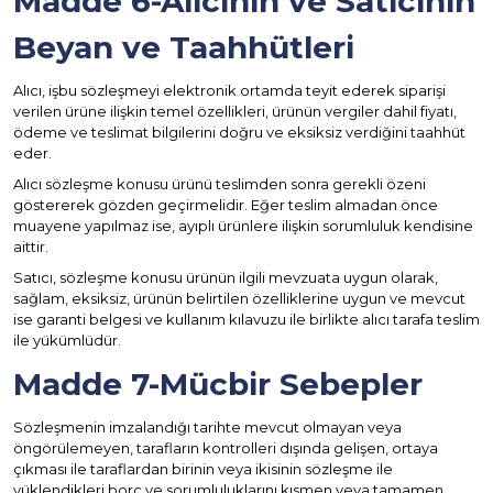
Madde 6-Alıcının ve
Satıcının
Beyan ve Taahhütleri
Alıcı, işbu sözleşmeyi elektronik ortamda teyit ederek siparişi
verilen ürüne ilişkin temel özellikleri, ürünün vergiler dahil fiyatı,
ödeme ve teslimat bilgilerini doğru ve eksiksiz verdiğini taahhüt
eder.
Alıcı sözleşme konusu ürünü teslimden sonra gerekli özeni
göstererek gözden geçirmelidir. Eğer teslim almadan önce
muayene yapılmaz ise, ayıplı ürünlere ilişkin sorumluluk kendisine
aittir.
Satıcı, sözleşme konusu ürünün ilgili mevzuata uygun olarak,
sağlam, eksiksiz, ürünün belirtilen özelliklerine uygun ve mevcut
ise garanti belgesi ve kullanım kılavuzu ile birlikte alıcı tarafa teslim
ile yükümlüdür.
Madde
7-Mücbir Sebepler
Sözleşmenin imzalandığı tarihte mevcut olmayan veya
öngörülemeyen, tarafların kontrolleri dışında gelişen, ortaya
çıkması ile taraflardan birinin veya ikisinin sözleşme ile
yüklendikleri borç ve sorumluluklarını kısmen veya tamamen