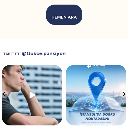
HEMEN ARA
@Gokce.pansiyon
TAKİP ET!
Video, ev kiralarken karşılaşılan
İstanbul’da konaklama için
depozito, aidat
...
doğru noktadasınız! 📍✨
...