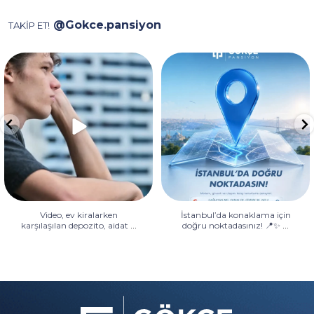
@Gokce.pansiyon
TAKİP ET!
Video, ev kiralarken karşılaşılan
İstanbul’da konaklama için
depozito, aidat
...
doğru noktadasınız! 📍✨
...
Video, ev kiralarken
İstanbul’da konaklama için
...
...
karşılaşılan depozito, aidat
doğru noktadasınız! 📍✨