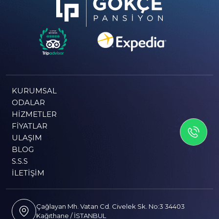
KURUMSAL
ODALAR
HIZMETLER
İLETİSİME GEÇİN
FIYATLAR
ULAŞIM
BLOG
S.S.S
İLETIŞIM
Çağlayan Mh. Vatan Cd. Civelek Sk. No:3 34403
Kağıthane / İSTANBUL