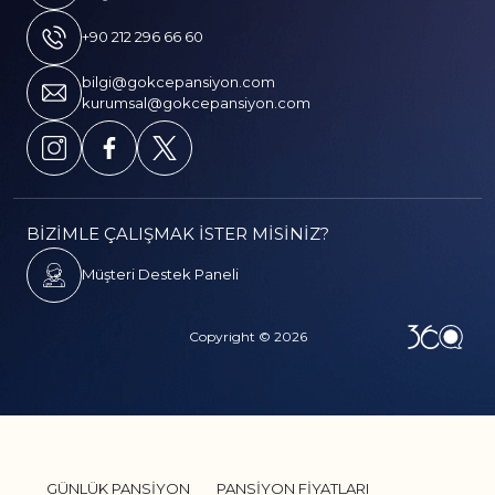
+90 212 296 66 60
bilgi@gokcepansiyon.com
kurumsal@gokcepansiyon.com
BİZİMLE ÇALIŞMAK İSTER MİSİNİZ?
Müşteri Destek Paneli
Copyright © 2026
GÜNLÜK PANSİYON
PANSİYON FİYATLARI