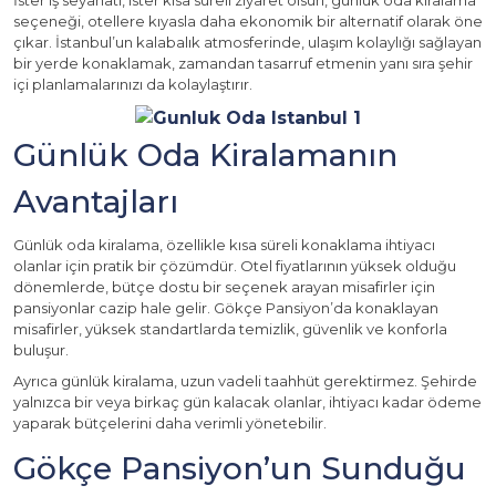
İster iş seyahati, ister kısa süreli ziyaret olsun, günlük oda kiralama
seçeneği, otellere kıyasla daha ekonomik bir alternatif olarak öne
çıkar. İstanbul’un kalabalık atmosferinde, ulaşım kolaylığı sağlayan
bir yerde konaklamak, zamandan tasarruf etmenin yanı sıra şehir
içi planlamalarınızı da kolaylaştırır.
Günlük Oda Kiralamanın
Avantajları
Günlük oda kiralama, özellikle kısa süreli konaklama ihtiyacı
olanlar için pratik bir çözümdür. Otel fiyatlarının yüksek olduğu
dönemlerde, bütçe dostu bir seçenek arayan misafirler için
pansiyonlar cazip hale gelir. Gökçe Pansiyon’da konaklayan
misafirler, yüksek standartlarda temizlik, güvenlik ve konforla
buluşur.
Ayrıca günlük kiralama, uzun vadeli taahhüt gerektirmez. Şehirde
yalnızca bir veya birkaç gün kalacak olanlar, ihtiyacı kadar ödeme
yaparak bütçelerini daha verimli yönetebilir.
Gökçe Pansiyon’un Sunduğu