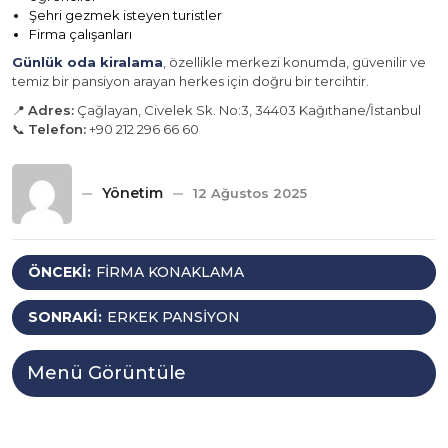
Şehri gezmek isteyen turistler
Firma çalışanları
Günlük oda kiralama
, özellikle merkezi konumda, güvenilir ve
temiz bir pansiyon arayan herkes için doğru bir tercihtir.
📍
Adres:
Çağlayan, Civelek Sk. No:3, 34403 Kağıthane/İstanbul
📞
Telefon:
+90 212 296 66 60
Yönetim
12 Ağustos 2025
Yazı
ÖNCEKI:
FIRMA KONAKLAMA
gezinmesi
SONRAKI:
ERKEK PANSIYON
Menü Görüntüle