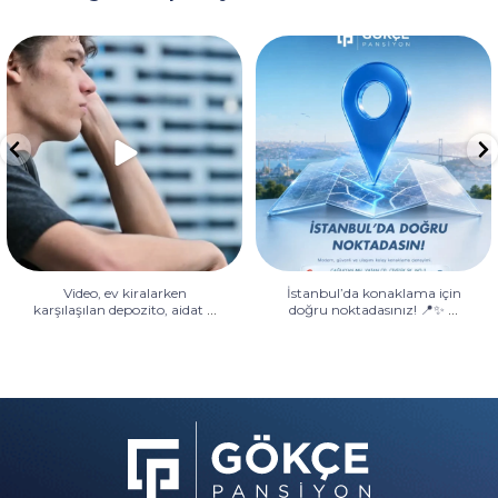
Video, ev kiralarken karşılaşılan
İstanbul’da konaklama için
depozito, aidat
...
doğru noktadasınız! 📍✨
...
Video, ev kiralarken
İstanbul’da konaklama için
...
...
karşılaşılan depozito, aidat
doğru noktadasınız! 📍✨