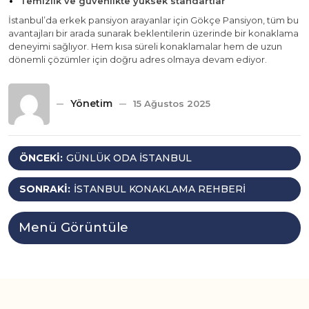
Temizlik ve güvenlikte yüksek standartlar
İstanbul’da erkek pansiyon arayanlar için Gökçe Pansiyon, tüm bu
avantajları bir arada sunarak beklentilerin üzerinde bir konaklama
deneyimi sağlıyor. Hem kısa süreli konaklamalar hem de uzun
dönemli çözümler için doğru adres olmaya devam ediyor.
Yönetim
15 Ağustos 2025
Yazı
ÖNCEKI:
GÜNLÜK ODA İSTANBUL
gezinmesi
SONRAKI:
İSTANBUL KONAKLAMA REHBERI
Menü Görüntüle