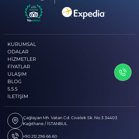
KURUMSAL
ODALAR
HIZMETLER
İLETİSİME GEÇİN
FIYATLAR
ULAŞIM
BLOG
S.S.S
İLETIŞIM
Çağlayan Mh. Vatan Cd. Civelek Sk. No:3 34403
Kağıthane / İSTANBUL
+90 212 296 66 60