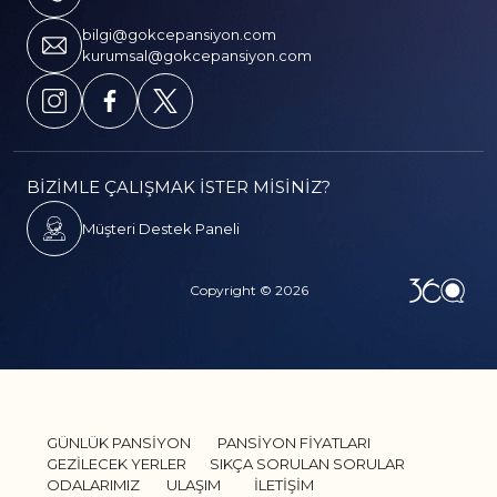
bilgi@gokcepansiyon.com
kurumsal@gokcepansiyon.com
BİZİMLE ÇALIŞMAK İSTER MİSİNİZ?
Müşteri Destek Paneli
Copyright © 2026
GÜNLÜK PANSİYON
PANSİYON FİYATLARI
GEZİLECEK YERLER
SIKÇA SORULAN SORULAR
ODALARIMIZ
ULAŞIM
İLETİŞİM