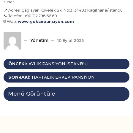
sunar.
📍 Adres: Çağlayan, Civelek Sk. No:3, 34403 Kağıthane/İstanbul
📞 Telefon: +90 212 296 66 60
🌐 Web:
www.gokcepansiyon.com
Yönetim
10 Eylül 2025
Yazı
ÖNCEKI:
AYLIK PANSIYON İSTANBUL
gezinmesi
SONRAKI:
HAFTALIK ERKEK PANSIYON
Menü Görüntüle