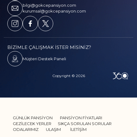
bilgi@gokcepansiyon.com
kurumsal@gokcepansiyon.com
BİZİMLE ÇALIŞMAK İSTER MİSİNİZ?
Müşteri Destek Paneli
Copyright © 2026
GÜNLÜK PANSİYON
PANSİYON FİYATLARI
GEZİLECEK YERLER
SIKÇA SORULAN SORULAR
ODALARIMIZ
ULAŞIM
İLETİŞİM