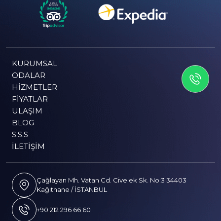
İLETİSİME GEÇİN
KURUMSAL
ODALAR
HIZMETLER
FIYATLAR
ULAŞIM
BLOG
S.S.S
İLETIŞIM
Çağlayan Mh. Vatan Cd. Civelek Sk. No:3 34403
Kağıthane / İSTANBUL
+90 212 296 66 60