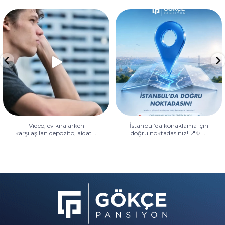
Video, ev kiralarken karşılaşılan
İstanbul’da konaklama için
depozito, aidat
...
doğru noktadasınız! 📍✨
...
Video, ev kiralarken
İstanbul’da konaklama için
...
...
karşılaşılan depozito, aidat
doğru noktadasınız! 📍✨