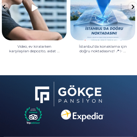
Video, ev kiralarken
İstanbul’da konaklama için
...
...
karşılaşılan depozito, aidat
doğru noktadasınız! 📍✨