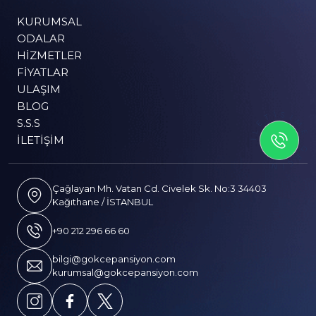
KURUMSAL
ODALAR
HIZMETLER
FIYATLAR
ULAŞIM
BLOG
İLETİSİME GEÇİN
S.S.S
İLETIŞIM
Çağlayan Mh. Vatan Cd. Civelek Sk. No:3 34403
Kağıthane / İSTANBUL
+90 212 296 66 60
bilgi@gokcepansiyon.com
kurumsal@gokcepansiyon.com