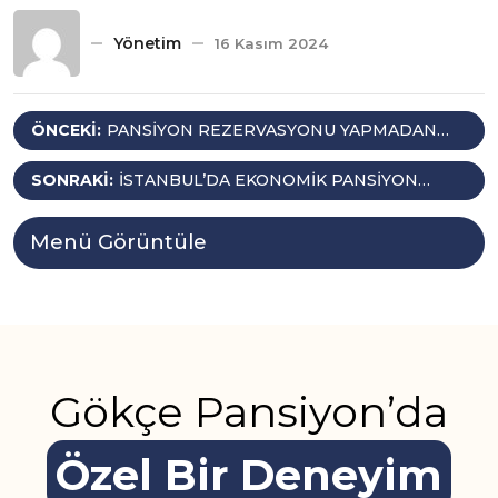
Yönetim
16 Kasım 2024
Yazı
ÖNCEKI:
PANSIYON REZERVASYONU YAPMADAN
ÖNCE BILMENIZ GEREKEN 10 SORU
gezinmesi
SONRAKI:
İSTANBUL’DA EKONOMIK PANSIYON
KOLAYLIĞI
Menü Görüntüle
Gökçe Pansiyon’da
Özel Bir Deneyim