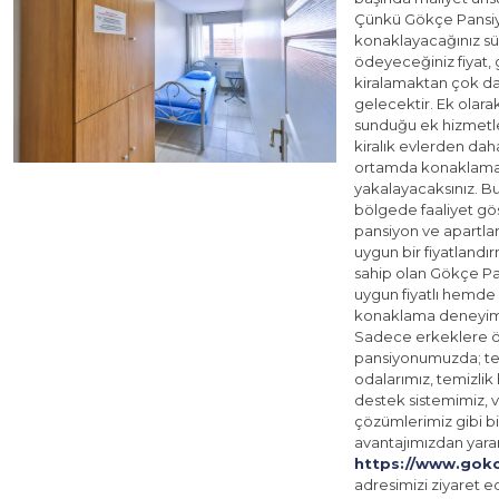
Çünkü Gökçe Pansi
konaklayacağınız s
ödeyeceğiniz fiyat,
kiralamaktan çok d
gelecektir. Ek olar
sunduğu ek hizmetle
kiralık evlerden dah
ortamda konaklama
yakalayacaksınız. Bu
bölgede faaliyet gö
pansiyon ve apartla
uygun bir fiyatlandı
sahip olan Gökçe P
uygun fiyatlı hemde 
konaklama deneyimi 
Sadece erkeklere ö
pansiyonumuzda; tek
odalarımız, temizlik 
destek sistemimiz,
çözümlerimiz gibi b
avantajımızdan yara
https://www.gok
adresimizi ziyaret ed