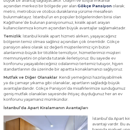
büyük bir avantaj sağlayacaktır. Ulaşım ve sosyal imkanlar
açısından merkezi bir bölgede yer alan
Gökçe Pansiyon
olarak;
metro, metrobüs ve otobüs duraklarına yürüme mesafesin
bulunmaktayız. İstanbul’un en popüler bölgelerinden birisi olan
Kağıthane’de bulunan pansiyonumuz, kiralık apart arayan
kullanıcılarımıza konum açısından büyük avantajlar sağlamaktadır.
Temizlik
: İstanbul kiralık apart hizmeti alırken, yaşayacağınız
bölgenin temiz olması sağlınız açısından çok önemlidir. Gökçe
pansiyon ailesi olarak siz değerli müşterilerimiz için bütün
alanlarımızı büyük bir titizlikle temizliyor, hizmetlerimizi müşteri
memnuniyetini ön planda tutarak ilerletiyoruz. Bu sayede ev
konforunu yaşayabileceğiniz odalarımızı tertemiz tutuyor, hijyen
standartlarının da üzerinde bir apartta konaklamanızı sağlıyoruz.
Mutfak ve Diğer Olanaklar
: Kendi yemeğinizi hazırlayabilmek
ya da çamaşır yıkama gibi olanaklar, apartların sağladığı büyük
avantajlardandır. Gökçe Pansiyon’da misafirlerimize sunduğumuz
geniş mutfak olanakları sayesinde ihtiyaç duyduğunuz her an ev
konforunu yaşamanız mümkündür.
İstanbul’da Apart Kiralamanın Avantajları
İstanbul’da Apart ki
avantajı vardır. Bu a
başında maliyet uns