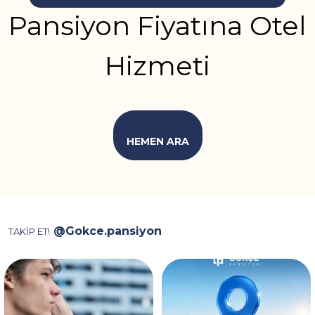
Pansiyon Fiyatına Otel
Hizmeti
HEMEN ARA
@Gokce.pansiyon
TAKİP ET!
Video, ev kiralarken karşılaşılan
İstanbul’da konaklama için
depozito, aidat
...
doğru noktadasınız! 📍✨
...