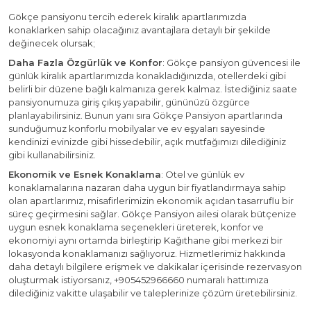
Gökçe pansiyonu tercih ederek kiralık apartlarımızda
konaklarken sahip olacağınız avantajlara detaylı bir şekilde
değinecek olursak;
Daha Fazla Özgürlük ve Konfor
: Gökçe pansiyon güvencesi ile
günlük kiralık apartlarımızda konakladığınızda, otellerdeki gibi
belirli bir düzene bağlı kalmanıza gerek kalmaz. İstediğiniz saate
pansiyonumuza giriş çıkış yapabilir, gününüzü özgürce
planlayabilirsiniz. Bunun yanı sıra Gökçe Pansiyon apartlarında
sunduğumuz konforlu mobilyalar ve ev eşyaları sayesinde
kendinizi evinizde gibi hissedebilir, açık mutfağımızı dilediğiniz
gibi kullanabilirsiniz.
Ekonomik ve Esnek Konaklama
: Otel ve günlük ev
konaklamalarına nazaran daha uygun bir fiyatlandırmaya sahip
olan apartlarımız, misafirlerimizin ekonomik açıdan tasarruflu bir
süreç geçirmesini sağlar. Gökçe Pansiyon ailesi olarak bütçenize
uygun esnek konaklama seçenekleri üreterek, konfor ve
ekonomiyi aynı ortamda birleştirip Kağıthane gibi merkezi bir
lokasyonda konaklamanızı sağlıyoruz. Hizmetlerimiz hakkında
daha detaylı bilgilere erişmek ve dakikalar içerisinde rezervasyon
oluşturmak istiyorsanız, +905452966660 numaralı hattımıza
dilediğiniz vakitte ulaşabilir ve taleplerinize çözüm üretebilirsiniz.