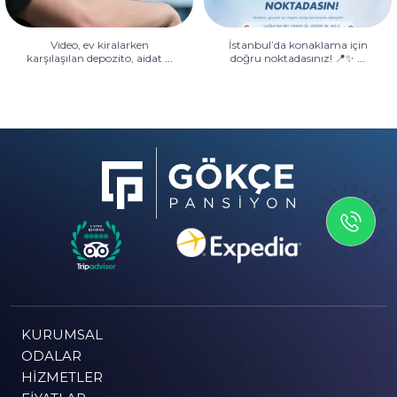
Video, ev kiralarken
İstanbul’da konaklama için
...
...
karşılaşılan depozito, aidat
doğru noktadasınız! 📍✨
İLETİSİME GEÇİN
KURUMSAL
ODALAR
HIZMETLER