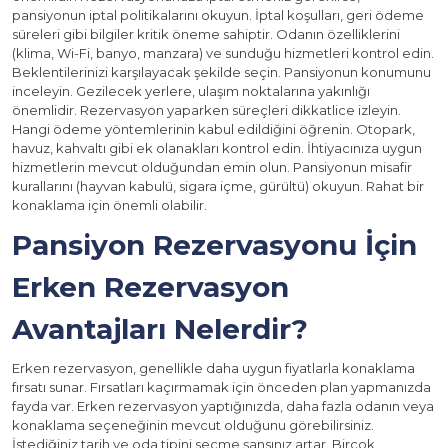
pansiyonun iptal politikalarını okuyun. İptal koşulları, geri ödeme
süreleri gibi bilgiler kritik öneme sahiptir. Odanın özelliklerini
(klima, Wi-Fi, banyo, manzara) ve sunduğu hizmetleri kontrol edin.
Beklentilerinizi karşılayacak şekilde seçin. Pansiyonun konumunu
inceleyin. Gezilecek yerlere, ulaşım noktalarına yakınlığı
önemlidir. Rezervasyon yaparken süreçleri dikkatlice izleyin.
Hangi ödeme yöntemlerinin kabul edildiğini öğrenin. Otopark,
havuz, kahvaltı gibi ek olanakları kontrol edin. İhtiyacınıza uygun
hizmetlerin mevcut olduğundan emin olun. Pansiyonun misafir
kurallarını (hayvan kabulü, sigara içme, gürültü) okuyun. Rahat bir
konaklama için önemli olabilir.
Pansiyon Rezervasyonu İçin
Erken Rezervasyon
Avantajları Nelerdir?
Erken rezervasyon, genellikle daha uygun fiyatlarla konaklama
fırsatı sunar. Fırsatları kaçırmamak için önceden plan yapmanızda
fayda var. Erken rezervasyon yaptığınızda, daha fazla odanın veya
konaklama seçeneğinin mevcut olduğunu görebilirsiniz.
İstediğiniz tarih ve oda tipini seçme şansınız artar. Birçok