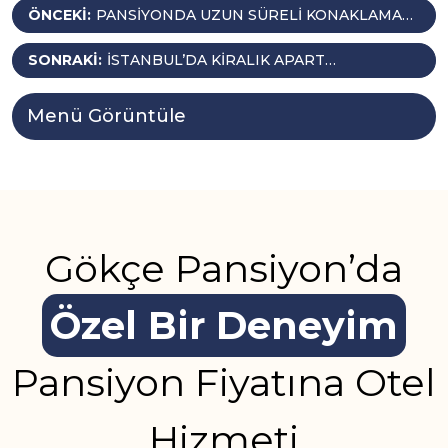
Yazı
ÖNCEKI:
PANSIYONDA UZUN SÜRELI KONAKLAMA
YAPILABILIR MI?
gezinmesi
SONRAKI:
İSTANBUL’DA KIRALIK APART
ARAYANLARA PRATIK ÇÖZÜMLER
Menü Görüntüle
Gökçe Pansiyon’da
Özel Bir Deneyim
Pansiyon Fiyatına Otel
Hizmeti