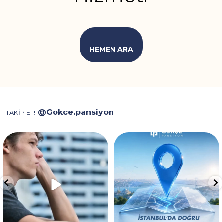
HEMEN ARA
@Gokce.pansiyon
TAKİP ET!
Video, ev kiralarken karşılaşılan
İstanbul’da konaklama için
depozito, aidat
...
doğru noktadasınız! 📍✨
...