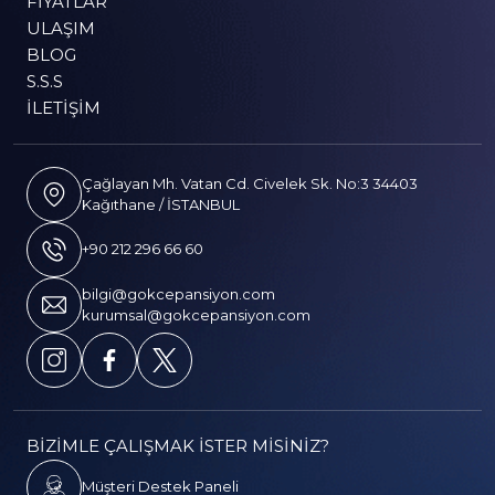
FIYATLAR
ULAŞIM
BLOG
S.S.S
İLETIŞIM
Çağlayan Mh. Vatan Cd. Civelek Sk. No:3 34403
Kağıthane / İSTANBUL
+90 212 296 66 60
bilgi@gokcepansiyon.com
kurumsal@gokcepansiyon.com
BİZİMLE ÇALIŞMAK İSTER MİSİNİZ?
Müşteri Destek Paneli