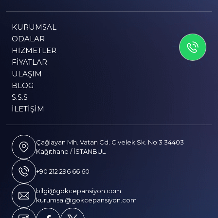
KURUMSAL
İLETİSİME GEÇİN
ODALAR
HIZMETLER
FIYATLAR
ULAŞIM
BLOG
S.S.S
İLETIŞIM
Çağlayan Mh. Vatan Cd. Civelek Sk. No:3 34403
Kağıthane / İSTANBUL
+90 212 296 66 60
bilgi@gokcepansiyon.com
kurumsal@gokcepansiyon.com