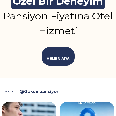
Özel Bir Deneyim
Pansiyon Fiyatına Otel
Hizmeti
HEMEN ARA
@Gokce.pansiyon
TAKİP ET!
Video, ev kiralarken karşılaşılan
İstanbul’da konaklama için
depozito, aidat
...
doğru noktadasınız! 📍✨
...