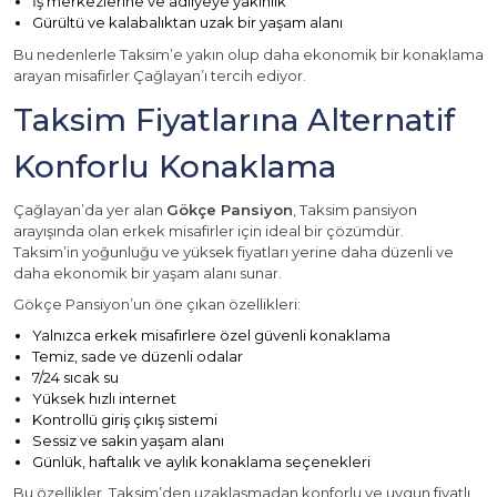
İş merkezlerine ve adliyeye yakınlık
Gürültü ve kalabalıktan uzak bir yaşam alanı
Bu nedenlerle Taksim’e yakın olup daha ekonomik bir konaklama
arayan misafirler Çağlayan’ı tercih ediyor.
Taksim Fiyatlarına Alternatif
Konforlu Konaklama
Çağlayan’da yer alan
Gökçe Pansiyon
, Taksim pansiyon
arayışında olan erkek misafirler için ideal bir çözümdür.
Taksim’in yoğunluğu ve yüksek fiyatları yerine daha düzenli ve
daha ekonomik bir yaşam alanı sunar.
Gökçe Pansiyon’un öne çıkan özellikleri:
Yalnızca erkek misafirlere özel güvenli konaklama
Temiz, sade ve düzenli odalar
7/24 sıcak su
Yüksek hızlı internet
Kontrollü giriş çıkış sistemi
Sessiz ve sakin yaşam alanı
Günlük, haftalık ve aylık konaklama seçenekleri
Bu özellikler, Taksim’den uzaklaşmadan konforlu ve uygun fiyatlı