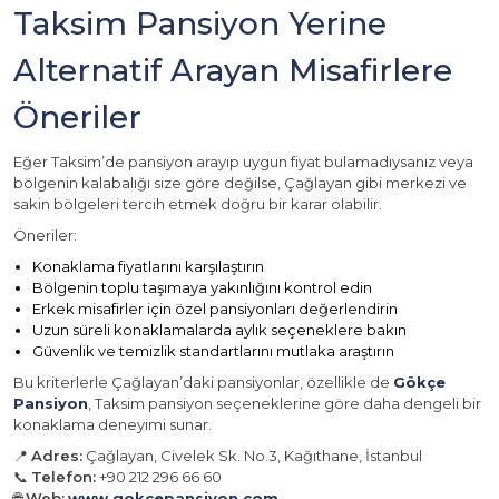
Taksim Pansiyon Yerine
Alternatif Arayan Misafirlere
Öneriler
Eğer Taksim’de pansiyon arayıp uygun fiyat bulamadıysanız veya
bölgenin kalabalığı size göre değilse, Çağlayan gibi merkezi ve
sakin bölgeleri tercih etmek doğru bir karar olabilir.
Öneriler:
Konaklama fiyatlarını karşılaştırın
Bölgenin toplu taşımaya yakınlığını kontrol edin
Erkek misafirler için özel pansiyonları değerlendirin
Uzun süreli konaklamalarda aylık seçeneklere bakın
Güvenlik ve temizlik standartlarını mutlaka araştırın
Bu kriterlerle Çağlayan’daki pansiyonlar, özellikle de
Gökçe
Pansiyon
, Taksim pansiyon seçeneklerine göre daha dengeli bir
konaklama deneyimi sunar.
📍
Adres:
Çağlayan, Civelek Sk. No.3, Kağıthane, İstanbul
📞
Telefon:
+90 212 296 66 60
🌐
Web:
www.gokcepansiyon.com