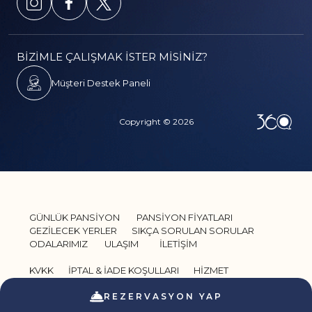
BİZİMLE ÇALIŞMAK İSTER MİSİNİZ?
Müşteri Destek Paneli
Copyright © 2026
GÜNLÜK PANSİYON
PANSİYON FİYATLARI
GEZİLECEK YERLER
SIKÇA SORULAN SORULAR
ODALARIMIZ
ULAŞIM
İLETİŞİM
KVKK
İPTAL & İADE KOŞULLARI
HİZMET
SÖZLEŞMESİ
GİZLİLİK VE GÜVENLİK
REZERVASYON YAP