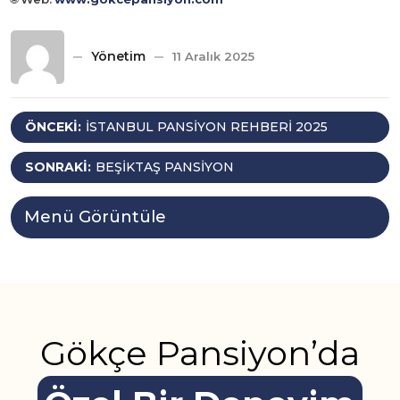
Yönetim
11 Aralık 2025
Yazı
ÖNCEKI:
İSTANBUL PANSIYON REHBERI 2025
gezinmesi
SONRAKI:
BEŞIKTAŞ PANSIYON
Menü Görüntüle
Gökçe Pansiyon’da