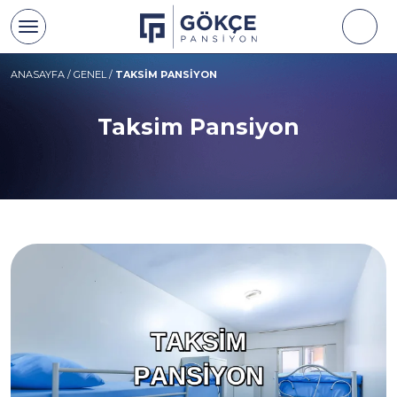
ANASAYFA
/
GENEL
/
TAKSIM PANSIYON
Taksim Pansiyon