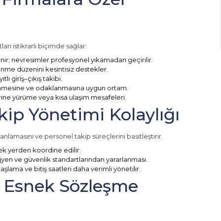
rı istikrarlı biçimde sağlar:
enir; nevresimler profesyonel yıkamadan geçirilir.
nme düzenini kesintisiz destekler.
lı giriş–çıkış takibi.
enmesine ve odaklanmasına uygun ortam.
ne yürüme veya kısa ulaşım mesafeleri.
kip Yönetimi Kolaylığı
anlamasını ve personel takip süreçlerini basitleştirir.
tek yerden koordine edilir.
jyen ve güvenlik standartlarından yararlanması.
şlama ve bitiş saatleri daha verimli yönetilir.
e Esnek Sözleşme