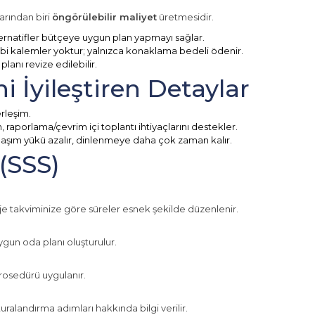
arından biri
öngörülebilir maliyet
üretmesidir.
ternatifler bütçeye uygun plan yapmayı sağlar.
bi kalemler yoktur; yalnızca konaklama bedeli ödenir.
anı revize edilebilir.
 İyileştiren Detaylar
erleşim.
, raporlama/çevrim içi toplantı ihtiyaçlarını destekler.
şım yükü azalır, dinlenmeye daha çok zaman kalır.
 (SSS)
?
Proje takviminize göre süreler esnek şekilde düzenlenir.
ygun oda planı oluşturulur.
 prosedürü uygulanır.
uralandırma adımları hakkında bilgi verilir.