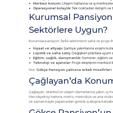
Merkezi konum:
Ulaşım hatlarına ve iş merkezler
Operasyonel kolaylık:
Tek noktadan iletişim ve 
Kurumsal Pansiyon
Sektörlere Uygun?
Kurumsal pansiyon, farklı sektörlerin saha ve proje ih
İnşaat ve altyapı:
Şantiye yakınlarına erişimi kol
Lojistik ve saha satış:
Değişken planlara uyum s
Eğitim, sağlık, danışmanlık:
Seminer, eğitim ve
Teknoloji ve ajanslar:
Proje ekiplerini merkezi 
Not:
Gökçe Pansiyon yalnızca erkek misafirleri
Çağlayan’da Konum
Çağlayan, İstanbul’un ulaşım damarlarına yakın, iş me
Mecidiyeköy hattına, metro, metrobüs ve ana otobüs 
ve zaman kaybı yaşamadan günlük iş akışına katılabil
Gökçe Pansiyon’un 