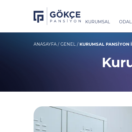
KURUMSAL
ODAL
ANASAYFA
/
GENEL
/
KURUMSAL PANSIYON 
Kuru