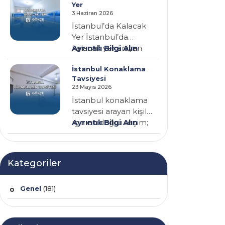
Yer
Seyahati
seçmek, seyahatin…
3 Haziran 2026
Konaklama
İstanbul’da Kalacak
Yer İstanbul’da
:
kalacak yer arayan
Ayrıntılı Bilgi Alın
İstanbul’da
kişiler için en önemli
İstanbul Konaklama
Kalacak
konu; güvenli, temiz,
Tavsiyesi
Yer
merkezi…
23 Mayıs 2026
İstanbul konaklama
tavsiyesi arayan kişiler
:
için en doğru seçim;
Ayrıntılı Bilgi Alın
İstanbul
güvenli, temiz,
Konaklama
merkezi konumda
Tavsiyesi
bulunan ve…
Kategoriler
Genel
(181)