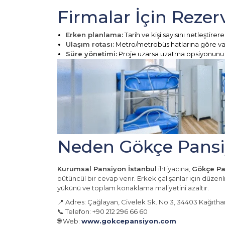
Firmalar İçin Rezer
Erken planlama:
Tarih ve kişi sayısını netleştirere
Ulaşım rotası:
Metro/metrobüs hatlarına göre va
Süre yönetimi:
Proje uzarsa uzatma opsiyonunu b
Neden Gökçe Pans
Kurumsal Pansiyon İstanbul
ihtiyacına,
Gökçe Pa
bütüncül bir cevap verir. Erkek çalışanlar için düzenl
yükünü ve toplam konaklama maliyetini azaltır.
📍 Adres: Çağlayan, Civelek Sk. No:3, 34403 Kağıtha
📞 Telefon: +90 212 296 66 60
🌐 Web:
www.gokcepansiyon.com