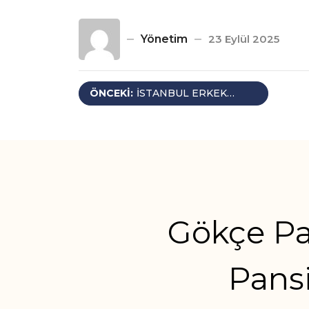
Yönetim
23 Eylül 2025
Yazı
ÖNCEKI:
İSTANBUL ERKEK
PANSIYON
gezinmesi
Gökçe Pa
Pansi