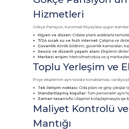
Hizmetleri
Gökçe Pansiyon, kurumsal ihtiyaçlara uygun standartla
Hijyen ve düzen:
Odalar planlı aralıklarla temizl
7/24 sıcak su ve hızlı internet:
Çalışma ve dinle
Güvenlik:
Kimlik bildirimi, güvenlik kameraları, kayıt
Sessiz ve düzenli yaşam alanı:
Ekiplerin dinl
Merkezi erişim:
Metro/metrobüs ve iş merkezleri
Toplu Yerleşim ve E
Proje ekiplerinin aynı tesiste konaklaması, vardiya pl
Tek iletişim noktası:
Oda planı ve giriş–çıkışlar 
Standartlaşmış koşullar:
Tüm personelin aynı hi
Zaman tasarrufu:
Ulaşımın kolaylaşmasıyla işe ba
Maliyet Kontrolü v
Mantığı