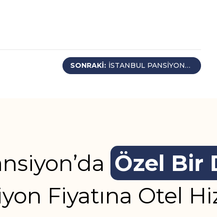
SONRAKI:
İSTANBUL PANSIYON
FIYATLARI
nsiyon’da
Özel Bir
yon Fiyatına Otel H