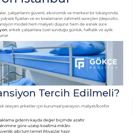
alar, çalışanlarını güvenli, ekonomik ve merkezi bir lokasyonda
 yüksek fiyatları ve ev kiralamanın zahmetli süreçleri (depozito,
l pansiyon modeli hem maliyeti düşürür hem de esnek süre
yon
, erkek çalışanlara özel sunduğu günlük, haftalık ve aylık
unar.
siyon Tercih Edilmeli?
ek isteyen şirketler için kurumsal pansiyon, maliyet/konfor
klama giderini kayda değer biçimde azaltır.
 takvimine göre uzatıp kısaltma imkânı.
üvenlik gibi tüm temel ihtiyaçlar hazır.