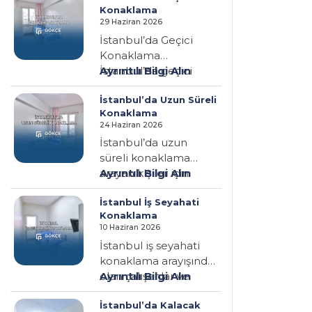
Konaklama
29 Haziran 2026
İstanbul’da Geçici
Konaklama
:
İstanbul’da geçici
Ayrıntılı Bilgi Alın
İstanbul’da
konaklama arayan
İstanbul’da Uzun Süreli
Geçici
kişiler için en önemli
Konaklama
Konaklama
ihtiyaç; merkezi,
24 Haziran 2026
güvenli, temiz…
İstanbul’da uzun
süreli konaklama
:
arayan kişiler için
Ayrıntılı Bilgi Alın
İstanbul’da
doğru adresi bulmak,
İstanbul İş Seyahati
Uzun
yalnızca uygun fiyatlı
Konaklama
Süreli
bir oda…
10 Haziran 2026
Konaklama
İstanbul iş seyahati
konaklama arayışında
:
olan çalışanlar ve
Ayrıntılı Bilgi Alın
İstanbul
firmalar için doğru
İstanbul’da Kalacak
İş
konaklama yerini