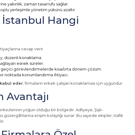
ine yakınlık, zaman tasarrufu sağlar.
toplu yerleşimle yönetim yükünü azaltır.
 İstanbul Hangi
tiyaçlarına cevap verir.
ay, düzenli konaklama.
ağlayan esnek süreler.
 geçici görevlendirmelerde kısa/orta dönem çözüm.
bir noktada konumlandırma ihtiyacı.
 kabul eder
; firmaların erkek çalışan konaklaması için uygundur.
 Avantajı
rkezlerinin yoğun olduğu bir bölgedir. Adliyeye, Şişli–
güzergâhlarına erişim kolaylığı sunar. Bu sayede ekipler, trafik
ir.
Firmalara Özel