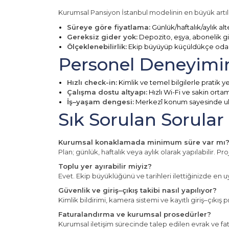
Kurumsal Pansiyon İstanbul modelinin en büyük artıl
Süreye göre fiyatlama:
Günlük/haftalık/aylık al
Gereksiz gider yok:
Depozito, eşya, abonelik gi
Ölçeklenebilirlik:
Ekip büyüyüp küçüldükçe oda pl
Personel Deneyimini
Hızlı check-in:
Kimlik ve temel bilgilerle pratik y
Çalışma dostu altyapı:
Hızlı Wi-Fi ve sakin ortam
İş–yaşam dengesi:
Merkezî konum sayesinde ula
Sık Sorulan Sorular
Kurumsal konaklamada minimum süre var mı
Plan; günlük, haftalık veya aylık olarak yapılabilir. 
Toplu yer ayırabilir miyiz?
Evet. Ekip büyüklüğünü ve tarihleri ilettiğinizde en u
Güvenlik ve giriş–çıkış takibi nasıl yapılıyor?
Kimlik bildirimi, kamera sistemi ve kayıtlı giriş–çıkış
Faturalandırma ve kurumsal prosedürler?
Kurumsal iletişim sürecinde talep edilen evrak ve fat