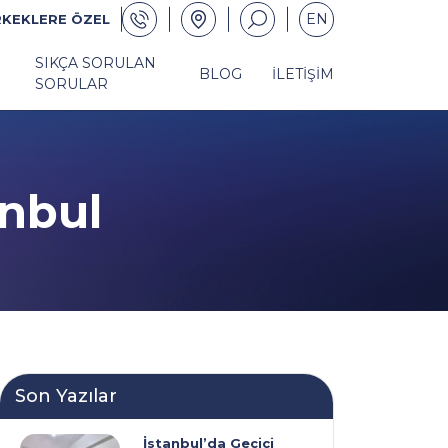
EN
RKEKLERE ÖZEL
SIKÇA SORULAN
BLOG
İLETIŞIM
SORULAR
anbul
Son Yazılar
İstanbul’da Geçici