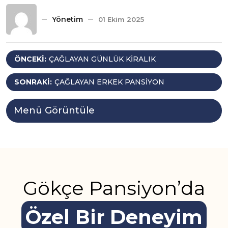
Yönetim
01 Ekim 2025
Yazı
ÖNCEKI:
ÇAĞLAYAN GÜNLÜK KIRALIK
gezinmesi
SONRAKI:
ÇAĞLAYAN ERKEK PANSIYON
Menü Görüntüle
Gökçe Pansiyon’da
Özel Bir Deneyim