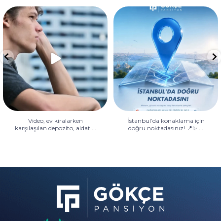
Video, ev kiralarken karşılaşılan
İstanbul’da konaklama için
depozito, aidat
...
doğru noktadasınız! 📍✨
...
Video, ev kiralarken
İstanbul’da konaklama için
...
...
karşılaşılan depozito, aidat
doğru noktadasınız! 📍✨