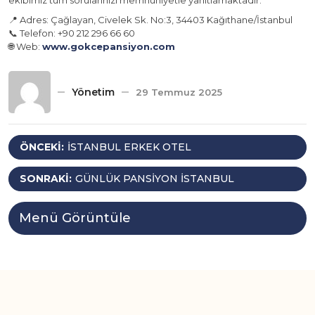
ekibimiz tüm sorularınızı memnuniyetle yanıtlamaktadır.
📍 Adres: Çağlayan, Civelek Sk. No:3, 34403 Kağıthane/İstanbul
📞 Telefon: +90 212 296 66 60
🌐 Web:
www.gokcepansiyon.com
Yönetim
29 Temmuz 2025
Yazı
ÖNCEKI:
İSTANBUL ERKEK OTEL
gezinmesi
SONRAKI:
GÜNLÜK PANSIYON İSTANBUL
Menü Görüntüle