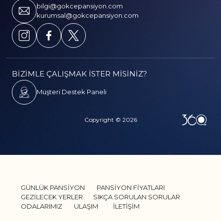
bilgi@gokcepansiyon.com
kurumsal@gokcepansiyon.com
BİZİMLE ÇALIŞMAK İSTER MİSİNİZ?
Müşteri Destek Paneli
Copyright © 2026
GÜNLÜK PANSİYON
PANSİYON FİYATLARI
GEZİLECEK YERLER
SIKÇA SORULAN SORULAR
ODALARIMIZ
ULAŞIM
İLETİŞİM