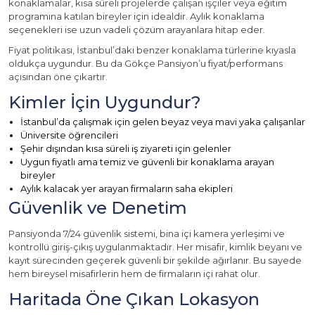
konaklamalar, kısa süreli projelerde çalışan işçiler veya eğitim
programına katılan bireyler için idealdir. Aylık konaklama
seçenekleri ise uzun vadeli çözüm arayanlara hitap eder.
Fiyat politikası, İstanbul’daki benzer konaklama türlerine kıyasla
oldukça uygundur. Bu da Gökçe Pansiyon’u fiyat/performans
açısından öne çıkartır.
Kimler İçin Uygundur?
İstanbul’da çalışmak için gelen beyaz veya mavi yaka çalışanlar
Üniversite öğrencileri
Şehir dışından kısa süreli iş ziyareti için gelenler
Uygun fiyatlı ama temiz ve güvenli bir konaklama arayan
bireyler
Aylık kalacak yer arayan firmaların saha ekipleri
Güvenlik ve Denetim
Pansiyonda 7/24 güvenlik sistemi, bina içi kamera yerleşimi ve
kontrollü giriş-çıkış uygulanmaktadır. Her misafir, kimlik beyanı ve
kayıt sürecinden geçerek güvenli bir şekilde ağırlanır. Bu sayede
hem bireysel misafirlerin hem de firmaların içi rahat olur.
Haritada Öne Çıkan Lokasyon