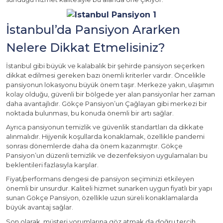
İstanbul’da Pansiyon Ararken
Nelere Dikkat Etmelisiniz?
İstanbul gibi büyük ve kalabalık bir şehirde pansiyon seçerken
dikkat edilmesi gereken bazı önemli kriterler vardır. Öncelikle
pansiyonun lokasyonu büyük önem taşır. Merkeze yakın, ulaşımın
kolay olduğu, güvenli bir bölgede yer alan pansiyonlar her zaman
daha avantajlıdır. Gökçe Pansiyon’un Çağlayan gibi merkezi bir
noktada bulunması, bu konuda önemli bir artı sağlar.
Ayrıca pansiyonun temizlik ve güvenlik standartları da dikkate
alınmalıdır. Hijyenik koşullarda konaklamak, özellikle pandemi
sonrası dönemlerde daha da önem kazanmıştır. Gökçe
Pansiyon’un düzenli temizlik ve dezenfeksiyon uygulamaları bu
beklentileri fazlasıyla karşılar.
Fiyat/performans dengesi de pansiyon seçiminizi etkileyen
önemli bir unsurdur. Kaliteli hizmet sunarken uygun fiyatlı bir yapı
sunan Gökçe Pansiyon, özellikle uzun süreli konaklamalarda
büyük avantaj sağlar.
Son olarak, müşteri yorumlarına göz atmak da doğru tercih