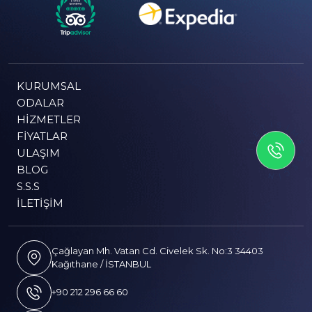
KURUMSAL
ODALAR
HIZMETLER
İLETİSİME GEÇİN
FIYATLAR
ULAŞIM
BLOG
S.S.S
İLETIŞIM
Çağlayan Mh. Vatan Cd. Civelek Sk. No:3 34403
Kağıthane / İSTANBUL
+90 212 296 66 60