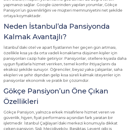
yapmanızı sağlar. Google üzerinden yapılan yorumlar, Gökçe
Pansiyon’un güvenilirliğini ve müşteri memnuniyetini net şekilde
ortaya koymaktadır.
Neden İstanbul’da Pansiyonda
Kalmak Avantajlı?
İstanbul’daki otel ve apart fiyatlarının her geçen gün artması,
özellikle kısa ya da orta vadeli konaklama düşünen kişiler için
pansiyonları cazip hale getiriyor. Pansiyonlar, otellere kıyasla daha
uygun fiyatlarla hizmet verirken, temel konfor ihtiyaçlarını da
eksiksiz şekilde sunuyor. Öğrenciler, beyaz yaka çalışanlar, saha
ekipleri ve şehir dışından gelip kısa süreli kalmak isteyenler için
pansiyonlar ekonomik ve pratik bir çözümdür.
Gökçe Pansiyon’un Öne Çıkan
Özellikleri
Gökçe Pansiyon, yalnızca erkek misafirlere hizmet veren ve
güvenlik, hijyen, fiyat performansı açısından fark yaratan bir
işletmedir. İstanbul Çağlayan’daki merkezi konumuyla dikkat
çeken pansiyon, Şişli, Mecidiyeköy, Beşiktaş, Levent gibi iş