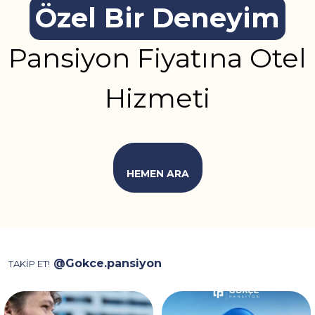
Özel Bir Deneyim
Pansiyon Fiyatına Otel
Hizmeti
HEMEN ARA
@Gokce.pansiyon
TAKİP ET!
Video, ev kiralarken karşılaşılan
İstanbul’da konaklama için