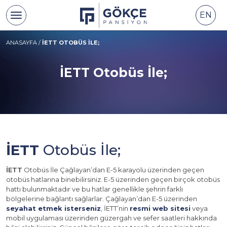
EN
ANASAYFA
/
İETT OTOBÜS İLE;
İETT Otobüs İle;
İETT
Otobüs İle;
İETT
Otobüs İle Çağlayan’dan E-5 karayolu üzerinden geçen
otobüs hatlarına binebilirsiniz. E-5 üzerinden geçen birçok otobüs
hattı bulunmaktadır ve bu hatlar genellikle şehrin farklı
bölgelerine bağlantı sağlarlar. Çağlayan’dan E-5 üzerinden
seyahat etmek isterseniz
, İETT’nin
resmi web sitesi
veya
mobil uygulaması üzerinden güzergah ve sefer saatleri hakkında