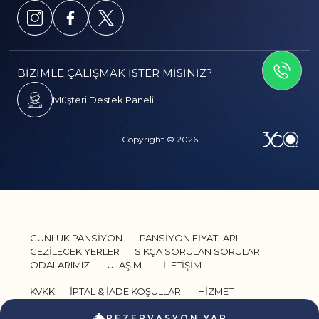
İLETİSİME GEÇİN
BİZİMLE ÇALIŞMAK İSTER MİSİNİZ?
Müşteri Destek Paneli
Copyright © 2026
GÜNLÜK PANSİYON
PANSİYON FİYATLARI
GEZİLECEK YERLER
SIKÇA SORULAN SORULAR
ODALARIMIZ
ULAŞIM
İLETİŞİM
KVKK
İPTAL & İADE KOŞULLARI
HİZMET
SÖZLEŞMESİ
GİZLİLİK VE GÜVENLİK
REZERVASYON YAP