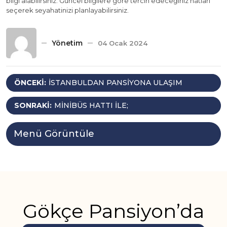
bilgi alabilirsiniz. Güncel bilgilere göre tercih edeceğiniz hatları
seçerek seyahatinizi planlayabilirsiniz.
Yönetim
04 Ocak 2024
Yazı
ÖNCEKI:
İSTANBULDAN PANSIYONA ULAŞIM
gezinmesi
SONRAKI:
MINIBÜS HATTI İLE;
Menü Görüntüle
Gökçe Pansiyon’da