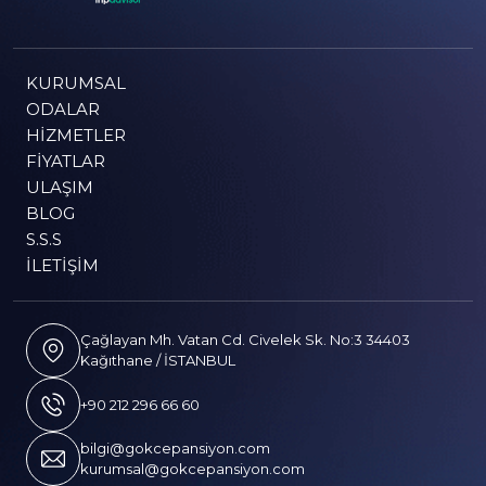
KURUMSAL
ODALAR
HIZMETLER
FIYATLAR
ULAŞIM
BLOG
S.S.S
İLETIŞIM
Çağlayan Mh. Vatan Cd. Civelek Sk. No:3 34403
Kağıthane / İSTANBUL
+90 212 296 66 60
bilgi@gokcepansiyon.com
kurumsal@gokcepansiyon.com