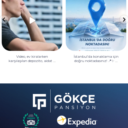
depozito, aidat
...
doğru noktadasınız! 📍✨
...
Video, ev kiralarken
İstanbul’da konaklama için
...
...
karşılaşılan depozito, aidat
doğru noktadasınız! 📍✨