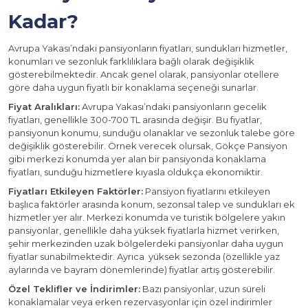
Kadar?
Avrupa Yakası’ndaki pansiyonların fiyatları, sundukları hizmetler,
konumları ve sezonluk farklılıklara bağlı olarak değişiklik
gösterebilmektedir. Ancak genel olarak, pansiyonlar otellere
göre daha uygun fiyatlı bir konaklama seçeneği sunarlar.
Fiyat Aralıkları:
Avrupa Yakası’ndaki pansiyonların gecelik
fiyatları, genellikle 300-700 TL arasında değişir. Bu fiyatlar,
pansiyonun konumu, sunduğu olanaklar ve sezonluk talebe göre
değişiklik gösterebilir. Örnek verecek olursak, Gökçe Pansiyon
gibi merkezi konumda yer alan bir pansiyonda konaklama
fiyatları, sunduğu hizmetlere kıyasla oldukça ekonomiktir.
Fiyatları Etkileyen Faktörler:
Pansiyon fiyatlarını etkileyen
başlıca faktörler arasında konum, sezonsal talep ve sundukları ek
hizmetler yer alır. Merkezi konumda ve turistik bölgelere yakın
pansiyonlar, genellikle daha yüksek fiyatlarla hizmet verirken,
şehir merkezinden uzak bölgelerdeki pansiyonlar daha uygun
fiyatlar sunabilmektedir. Ayrıca yüksek sezonda (özellikle yaz
aylarında ve bayram dönemlerinde) fiyatlar artış gösterebilir.
Özel Teklifler ve İndirimler:
Bazı pansiyonlar, uzun süreli
konaklamalar veya erken rezervasyonlar için özel indirimler