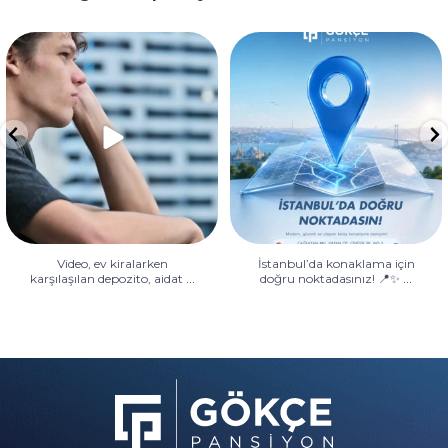
Video, ev kiralarken karşılaşılan
İstanbul’da konaklama için
depozito, aidat
...
doğru noktadasınız! 📍✨
...
Video, ev kiralarken
İstanbul’da konaklama için
...
...
karşılaşılan depozito, aidat
doğru noktadasınız! 📍✨