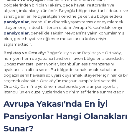
bölgelerinden biri olan Taksim, gece hayatı, restoranları ve
alışveriş imkanlarıyla ünlüdür. Beyoğlu bölgesi ise, tarihi dokusu ve
sanat galerileri ile ziyaretçileri kendine çeker. Bu bölgelerdeki
pansiyonlar
, İstanbul’un dinamik yaşam tarzını deneyimlemek
isteyenler için ideal bir tercih olabilir. Avrupa Yakası’ndaki en iyi
pansiyonlar
, genellikle Taksim Meydanı’na yakın konumlanmış
olup, gece hayatı ve eğlence mekanlarına kolay erişim
sağlamaktadır.
Beşiktaş ve Ortaköy:
Boğaz’a kıyısı olan Beşiktaş ve Ortaköy,
hem yerli hem de yabancı turistlerin favori bölgeleri arasındadır.
Boğaz manzaralı pansiyonlar, İstanbul’un eşsiz manzarasını
ayaklarınızın altına serer. Bu bölgede konaklamak, sabahları
boğazın serin havasını soluyarak uyanmak isteyenler için harika bir
seçenek olacaktır. Ortaköy’ün meşhur kumpircileri ve tarihi
Ortaköy Camii’ne yürüme mesafesinde yer alan pansiyonlar,
İstanbul’un en güzel yüzlerinden birini misafirlerine sunmaktadır.
Avrupa Yakası’nda En İyi
Pansiyonlar Hangi Olanakları
Sunar?