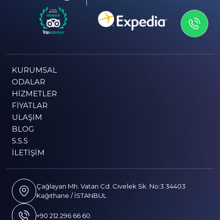
İLETİSİME GEÇİN
KURUMSAL
ODALAR
HIZMETLER
FIYATLAR
ULAŞIM
BLOG
S.S.S
İLETIŞIM
Çağlayan Mh. Vatan Cd. Civelek Sk. No:3 34403
Kağıthane / İSTANBUL
+90 212 296 66 60