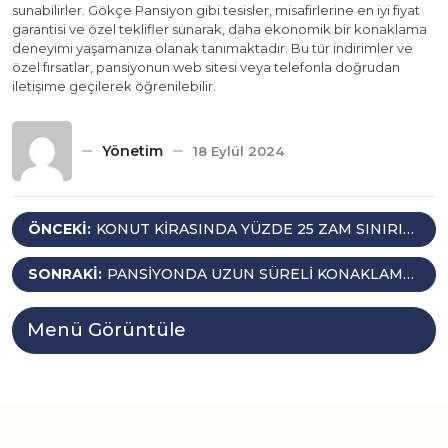
sunabilirler. Gökçe Pansiyon gibi tesisler, misafirlerine en iyi fiyat
garantisi ve özel teklifler sunarak, daha ekonomik bir konaklama
deneyimi yaşamanıza olanak tanımaktadır. Bu tür indirimler ve
özel fırsatlar, pansiyonun web sitesi veya telefonla doğrudan
iletişime geçilerek öğrenilebilir.
Yönetim
18 Eylül 2024
Yazı
ÖNCEKI:
KONUT KIRASINDA YÜZDE 25 ZAM SINIRI
KALKTI
gezinmesi
SONRAKI:
PANSIYONDA UZUN SÜRELI KONAKLAMA
YAPILABILIR MI?
Menü Görüntüle