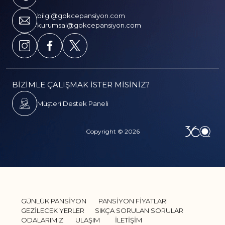
bilgi@gokcepansiyon.com
kurumsal@gokcepansiyon.com
BİZİMLE ÇALIŞMAK İSTER MİSİNİZ?
Müşteri Destek Paneli
Copyright © 2026
GÜNLÜK PANSİYON
PANSİYON FİYATLARI
GEZİLECEK YERLER
SIKÇA SORULAN SORULAR
ODALARIMIZ
ULAŞIM
İLETİŞİM