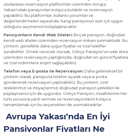
uluslararası rezervasyon platformları üzerinden Avrupa
Yakası’ndaki pansiyonları kolayca bulabilir ve rezervasyon
yapabiliriz. Bu platformlar, kullanıcı yorumları ve
değerlendirmeleri sayesinde, hangi pansiyonun sizin için uygun
olduğunu seçmemizi kolaylaştıracaktır.
Pansiyonların Kendi Web Siteleri:
Birçok pansiyon, doğrudan
kendi web siteleri üzerinden rezervasyon imkanı sunmaktadır. Bu
yöntem, genellikle daha uygun fiyatlar ve özel teklifler
sunabilirler. Örnek verecek olursak, Gökçe Pansiyon’un web sitesi
üzerinden rezervasyon yaptığınızda, doğrudan en güncel fiyatlara
ve özel indirimlere erişim sağlayabiliriz.
Telefon veya E-posta ile Rezervasyon:
Daha geleneksel bir
yöntem olarak, pansiyona telefon açarak veya e-posta
göndererek rezervasyon yaptırabiliriz. Bu yöntem, özel
isteklerimizi ve ihtiyaçlarımızı doğrudan pansiyon yetkilileri ile
paylaşmamız için de uygundur. Gökçe Pansiyon, misafirlerinin her
türlü sorusuna yanıt vermek ve rezervasyonlarını kolayca
tamamlamak için bu seçenekleri de sunmaktadırlar.
Avrupa Yakası’nda En İyi
Pansiyonlar Fiyatları Ne