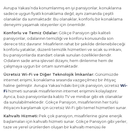
Avrupa Yakası’nda konumlanmış en iyi pansiyonlar, konuklarına
sadece uygun fiyatlı konaklama değil, aynı zamanda çeşitli
olanaklar da sunmaktadır. Bu olanaklar, konforlu bir konaklama
deneyimi yaşamak isteyenler için önemlidir.
Konforlu ve Temiz Odalar:
Gökçe Pansiyon gibi kaliteli
pansiyonlar, odalarının temizliği ve konforu konusunda son
derece titiz davranır. Misafirlerin rahat bir şekilde dinlenebileceği
konforlu yataklar, düzenli temizlik hizmetleri ve sıcak su imkanı,
bu pansiyonlarda standart olarak sunulan özelliklerdendir.
Odaların sade ama işlevsel dizaynı, hem dinlenme hem de
çalışmaya uygun bir ortam sunmaktadır.
Ücretsiz Wi-Fi ve Diğer Teknolojik İmkanlar:
Günümüzde
internet erişimi, konaklama sırasında vazgeçilmez bir ihtiyaç
haline gelmiştir. Avrupa Yakası’ndaki birçok pansiyon, ücretsiz
Wi-
Fi
hizmeti sunarak misafirlerinin internet erişimini kolaylaştırır.
Ayrıca, bazı pansiyonlarda kablo TV ve minibar gibi ek olanaklar
da sunulabilmektedir. Gökçe Pansiyon, misafirlerinin her türlü
ihtiyacını karşılamak için ücretsiz Wi-Fi gibi temel hizmetleri sunar.
Kahvaltı Hizmeti:
Pek çok pansiyon, misafirlerine güne enerjik
başlamaları için kahvaltı hizmeti sunar. Gökçe Pansiyon gibi yerler,
taze ve yerel ürünlerden oluşan bir kahvaltı menüsü ile