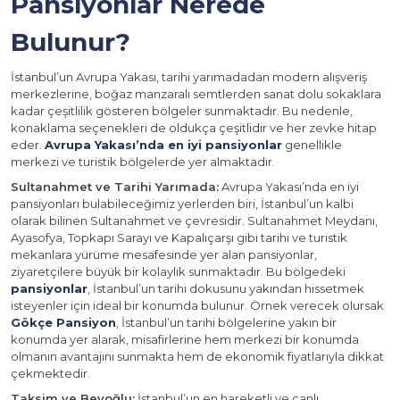
Pansiyonlar Nerede
Bulunur?
İstanbul’un Avrupa Yakası, tarihi yarımadadan modern alışveriş
merkezlerine, boğaz manzaralı semtlerden sanat dolu sokaklara
kadar çeşitlilik gösteren bölgeler sunmaktadır. Bu nedenle,
konaklama seçenekleri de oldukça çeşitlidir ve her zevke hitap
eder.
Avrupa Yakası’nda en iyi pansiyonlar
genellikle
merkezi ve turistik bölgelerde yer almaktadır.
Sultanahmet ve Tarihi Yarımada:
Avrupa Yakası’nda en iyi
pansiyonları bulabileceğimiz yerlerden biri, İstanbul’un kalbi
olarak bilinen Sultanahmet ve çevresidir. Sultanahmet Meydanı,
Ayasofya, Topkapı Sarayı ve Kapalıçarşı gibi tarihi ve turistik
mekanlara yürüme mesafesinde yer alan pansiyonlar,
ziyaretçilere büyük bir kolaylık sunmaktadır. Bu bölgedeki
pansiyonlar
, İstanbul’un tarihi dokusunu yakından hissetmek
isteyenler için ideal bir konumda bulunur. Örnek verecek olursak
Gökçe Pansiyon
, İstanbul’un tarihi bölgelerine yakın bir
konumda yer alarak, misafirlerine hem merkezi bir konumda
olmanın avantajını sunmakta hem de ekonomik fiyatlarıyla dikkat
çekmektedir.
Taksim ve Beyoğlu:
İstanbul’un en hareketli ve canlı