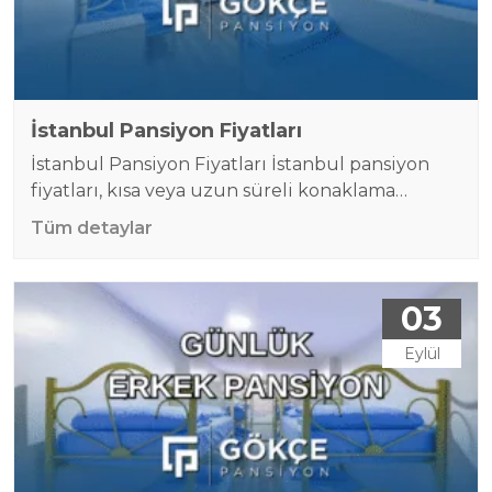
İstanbul Pansiyon Fiyatları
İstanbul Pansiyon Fiyatları İstanbul pansiyon
fiyatları, kısa veya uzun süreli konaklama
ihtiyacı olan birçok kişinin en çok araştırdığı
Tüm detaylar
konulardan biridir. İstanbul gibi kalabalık ve
yoğun bir şehirde otel fiyatlarının yüksek
olması, pansiyonları daha cazip hale getirmiştir.
03
Özellikle erkek misafirlere özel pansiyonlar,
hem düzenli bir yaşam alanı hem de uygun
Eylül
fiyatlı çözümler sunar. Çağlayan’da yer alan…