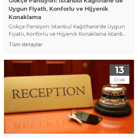
Gökçe Pansiyon: İstanbul Kağıthane’de
Uygun Fiyatlı, Konforlu ve Hijyenik
Konaklama
Gökçe Pansiyon: İstanbul Kağıthane'de Uygun
Fiyatlı, Konforlu ve Hijyenik Konaklama İstanbul,
hem iş hem de turizm açısından önemli bir
Tüm detaylar
şehir. Ancak, bu büyük metropolde konaklama
seçeneklerinin sayısı oldukça fazla ve çoğu
yüksek fiyatlarla karşımıza çıkıyor. Gökçe
13
Pansiyon, İstanbul Kağıthane'de uygun
fiyatlarla, konforlu ve hijyenik bir konaklama
Ocak
deneyimi sunarak bu sorunu çözmek için ideal
bir tercihtir.…