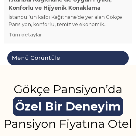
Konforlu ve Hijyenik Konaklama
İstanbul'un kalbi Kağıthane'de yer alan Gökçe
Pansiyon, konforlu, temiz ve ekonomik
konaklama seçenekleriyle misafirlerine ev
Tüm detaylar
sıcaklığında bir deneyim sunuyor. İster iş
seyahati, ister tatil amacıyla gelmiş olun, rahat
ve güvenilir ortamında keyifli bir konaklama sizi
Menü Görüntüle
bekliyor. Neden Gökçe Pansiyon? Odalarımız
Tek Kişilik Odalar: Yalnızca erkek misafirlere
yönelik özel olarak tasarlanmış bu odalar,
ortopedik yatak, çalışma…
Gökçe Pansiyon’da
Özel Bir Deneyim
Pansiyon Fiyatına Otel