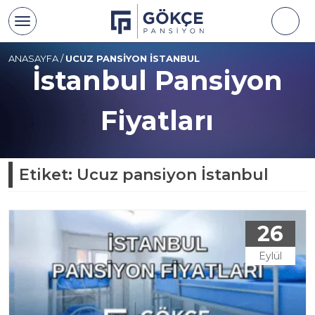
ANASAYFA
/
UCUZ PANSIYON İSTANBUL
İstanbul Pansiyon
Fiyatları
Etiket:
Ucuz pansiyon İstanbul
26
Eylül