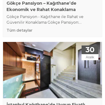
Gökçe Pansiyon – Kağıthane’de
Ekonomik ve Rahat Konaklama
Gökçe Pansiyon - Kağıthane ile Rahat ve
Güvenilir Konaklama Gökçe Pansiyon:
Kağıthane’nin En Uygun Fiyatlı Pansiyonu -
Tüm detaylar
Temiz ve Konforlu Konaklama İstanbul’un
hareketli kalbi Kağıthane’nin En İyi Ekonomik
Pansiyonu Gökçe Pansiyon, hem iş hem de tatil
30
amaçlı ziyaretçiler için mükemmel bir
konaklama seçeneği sunuyor. Konforlu, temiz
Aralık
ve bütçe dostu odalarıyla misafirlerine ev
sıcaklığında bir ortam…
İstanbul Kağıthane’de Uygun Fiyatlı,