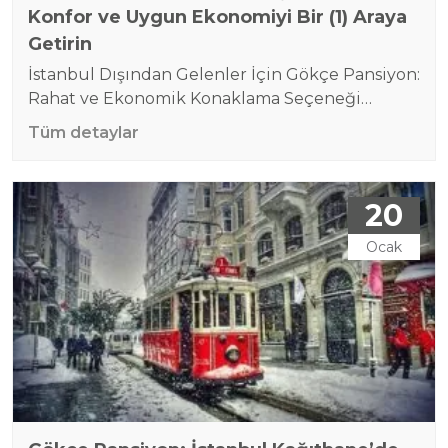
Konfor ve Uygun Ekonomiyi Bir (1) Araya
Getirin
İstanbul Dışından Gelenler İçin Gökçe Pansiyon:
Rahat ve Ekonomik Konaklama Seçeneği
Türkiye’nin en büyük ve en kalabalık şehri olan
Tüm detaylar
İstanbul, tarihi, kültürel ve turistik
zenginlikleriyle dünyaca ünlü bir cazibe
merkezidir. Ancak bu büyük şehir, misafirler
20
için konaklama planlaması yaparken karmaşık
ve maliyetli olabilir. Bu noktada, İstanbul
Ocak
dışından gelenler için hem ekonomik hem de
konforlu bir…