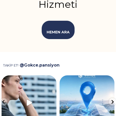
Hizmeti
HEMEN ARA
@Gokce.pansiyon
TAKİP ET!
Video, ev kiralarken karşılaşılan
İstanbul’da konaklama için
depozito, aidat
...
doğru noktadasınız! 📍✨
...