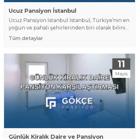
Ucuz Pansiyon İstanbul
Ucuz Pansiyon İstanbul İstanbul, Türkiye’nin en
yoğun ve pahalı şehirlerinden biri olarak bilinir.
Ucuz pansiyon İstanbul için bulması zor olabilir.
Tüm detaylar
Şehre iş, eğitim ya da kısa süreli ziyaret için
gelen birçok kişi, yüksek otel fiyatlarıyla
karşılaştığında daha ekonomik bir çözüm
11
arayışına girer. Bu noktada ucuz pansiyon
İstanbul aramaları öne çıkar. Pansiyonlar, hem
Mayıs
bütçe dostu olmaları…
Günlük Kiralık Daire ve Pansiyon