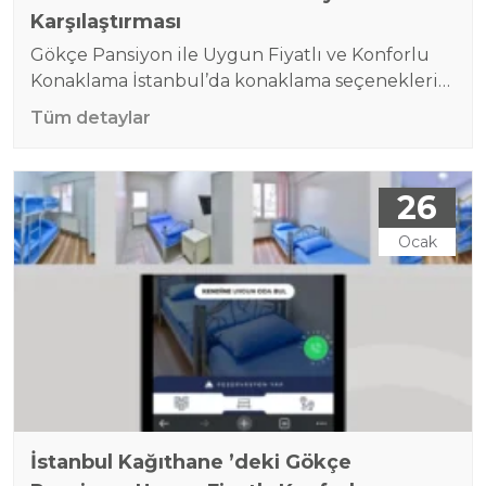
Karşılaştırması
Gökçe Pansiyon ile Uygun Fiyatlı ve Konforlu
Konaklama İstanbul’da konaklama seçenekleri
arasında günlük kiralık daireler ve pansiyonlar
Tüm detaylar
oldukça yaygın tercihlerdir. Ancak her iki
seçenek arasında önemli farklar bulunmaktadır.
Hangi konaklama türünün sizin için uygun
26
olduğuna karar vermek için günlük kiralık
daireler ve pansiyonların avantajlarını ve
Ocak
dezavantajlarını göz önünde bulundurmak
gerekir. Gökçe Pansiyon, ekonomik fiyatlar ve…
İstanbul Kağıthane ’deki Gökçe