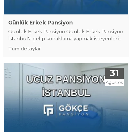
Günlük Erkek Pansiyon
Günlük Erkek Pansiyon Günlük Erkek Pansiyon
İstanbul'a gelip konaklama yapmak isteyenlerin
tercih edeceği ilk seçeneklerden birisidir.
Tüm detaylar
İstanbul gibi büyük ve kalabalık bir şehirde kısa
süreli konaklama ihtiyacı duyan birçok kişi,
uygun fiyatlı ve güvenilir çözümler arar.
31
Özellikle erkek misafirler için tasarlanmış
pansiyonlar, güvenlik ve düzen açısından
Ağustos
önemli avantajlar sunar. Günlük erkek pansiyon
arayışında olanlar, hem…