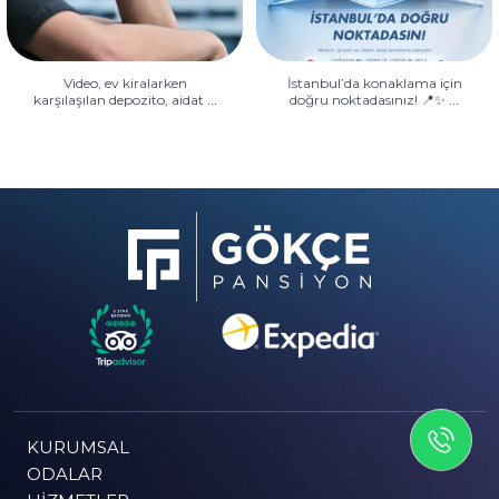
Video, ev kiralarken
İstanbul’da konaklama için
...
...
karşılaşılan depozito, aidat
doğru noktadasınız! 📍✨
İLETİSİME GEÇİN
KURUMSAL
ODALAR