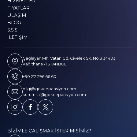
HIZMETLER
FIYATLAR
ULAŞIM
BLOG
S.S.S
İLETIŞIM
Çağlayan Mh. Vatan Cd. Civelek Sk. No:3 34403
Kağıthane / İSTANBUL
+90 212 296 66 60
bilgi@gokcepansiyon.com
kurumsal@gokcepansiyon.com
BİZİMLE ÇALIŞMAK İSTER MİSİNİZ?